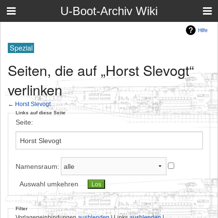
U-Boot-Archiv Wiki
Hilfe
Spezial
Seiten, die auf „Horst Slevogt“
verlinken
←
Horst Slevogt
Links auf diese Seite
Seite:
Namensraum:
Auswahl umkehren
Filter
Vorlageneinbindungen
ausblenden
| Links
ausblenden
|