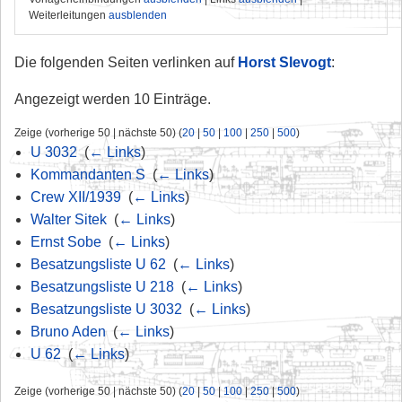
Weiterleitungen
ausblenden
Die folgenden Seiten verlinken auf
Horst Slevogt
:
Angezeigt werden 10 Einträge.
Zeige (vorherige 50 | nächste 50) (
20
|
50
|
100
|
250
|
500
)
U 3032
‎
(
← Links
)
Kommandanten S
‎
(
← Links
)
Crew XII/1939
‎
(
← Links
)
Walter Sitek
‎
(
← Links
)
Ernst Sobe
‎
(
← Links
)
Besatzungsliste U 62
‎
(
← Links
)
Besatzungsliste U 218
‎
(
← Links
)
Besatzungsliste U 3032
‎
(
← Links
)
Bruno Aden
‎
(
← Links
)
U 62
‎
(
← Links
)
Zeige (vorherige 50 | nächste 50) (
20
|
50
|
100
|
250
|
500
)