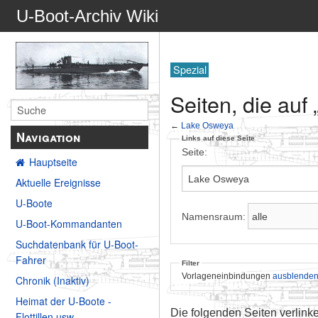
U-Boot-Archiv Wiki
Spezial
Seiten, die auf
←
Lake Osweya
Navigation
Links auf diese Seite
Seite:
Hauptseite
Aktuelle Ereignisse
U-Boote
Namensraum:
U-Boot-Kommandanten
Suchdatenbank für U-Boot-
Fahrer
Filter
Vorlageneinbindungen
ausblende
Chronik (Inaktiv)
Heimat der U-Boote -
Die folgenden Seiten verlink
Flottillen usw.