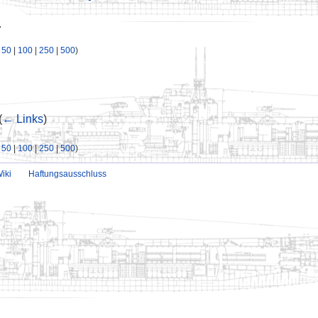
.
|
50
|
100
|
250
|
500
)
(
← Links
)
|
50
|
100
|
250
|
500
)
iki
Haftungsausschluss