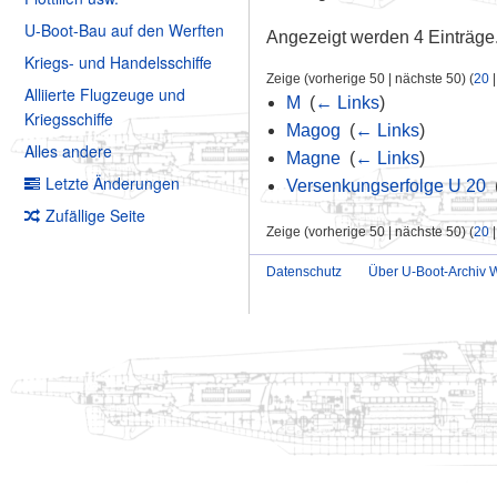
U-Boot-Bau auf den Werften
Angezeigt werden 4 Einträge
Kriegs- und Handelsschiffe
Zeige (vorherige 50 | nächste 50) (
20
Alliierte Flugzeuge und
M
‎
(
← Links
)
Kriegsschiffe
Magog
‎
(
← Links
)
Alles andere
Magne
‎
(
← Links
)
Letzte Änderungen
Versenkungserfolge U 20
‎
Zufällige Seite
Zeige (vorherige 50 | nächste 50) (
20
Datenschutz
Über U-Boot-Archiv W