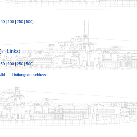
.
|
50
|
100
|
250
|
500
)
(
← Links
)
|
50
|
100
|
250
|
500
)
iki
Haftungsausschluss