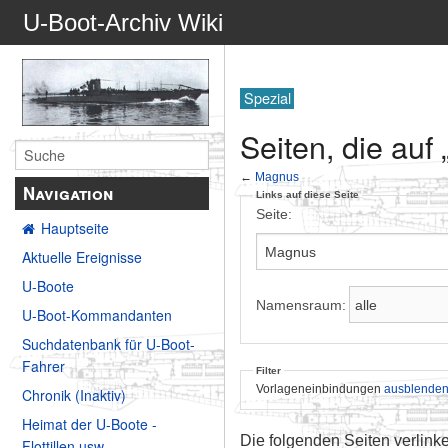
U-Boot-Archiv Wiki
Spezial
Seiten, die auf
←
Magnus
Navigation
Links auf diese Seite
Seite:
Hauptseite
Aktuelle Ereignisse
U-Boote
Namensraum:
U-Boot-Kommandanten
Suchdatenbank für U-Boot-
Fahrer
Filter
Vorlageneinbindungen
ausblende
Chronik (Inaktiv)
Heimat der U-Boote -
Die folgenden Seiten verlink
Flottillen usw.