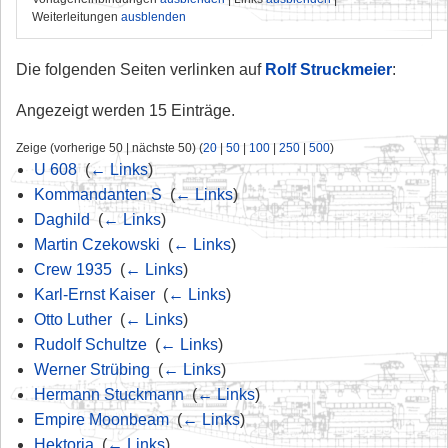
Weiterleitungen
ausblenden
Die folgenden Seiten verlinken auf
Rolf Struckmeier
:
Angezeigt werden 15 Einträge.
Zeige (vorherige 50 | nächste 50) (
20
|
50
|
100
|
250
|
500
)
U 608
‎
(
← Links
)
Kommandanten S
‎
(
← Links
)
Daghild
‎
(
← Links
)
Martin Czekowski
‎
(
← Links
)
Crew 1935
‎
(
← Links
)
Karl-Ernst Kaiser
‎
(
← Links
)
Otto Luther
‎
(
← Links
)
Rudolf Schultze
‎
(
← Links
)
Werner Strübing
‎
(
← Links
)
Hermann Stuckmann
‎
(
← Links
)
Empire Moonbeam
‎
(
← Links
)
Hektoria
‎
(
← Links
)