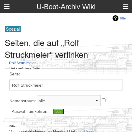
U-Boot-Archiv Wiki
Hilfe
Spezial
Seiten, die auf „Rolf
Struckmeier“ verlinken
←
Rolf Struckmeier
Links auf diese Seite
Seite:
Namensraum:
Auswahl umkehren
Filter
Vorlageneinbindungen
ausblenden
| Links
ausblenden
|