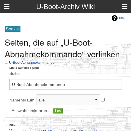
U-Boot-Archiv Wiki
Hilfe
Spezial
Seiten, die auf „U-Boot-
Abnahmekommando“ verlinken
←
U-Boot-Abnahmekommando
Links auf diese Seite
Seite:
Namensraum:
Auswahl umkehren
Filter
Vorlageneinbindungen
ausblenden
| Links
ausblenden
|