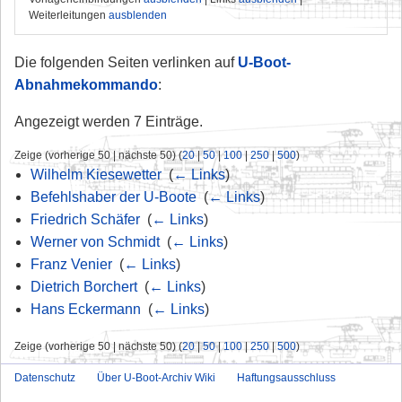
Weiterleitungen
ausblenden
Die folgenden Seiten verlinken auf
U-Boot-
Abnahmekommando
:
Angezeigt werden 7 Einträge.
Zeige (vorherige 50 | nächste 50) (
20
|
50
|
100
|
250
|
500
)
Wilhelm Kiesewetter
‎
(
← Links
)
Befehlshaber der U-Boote
‎
(
← Links
)
Friedrich Schäfer
‎
(
← Links
)
Werner von Schmidt
‎
(
← Links
)
Franz Venier
‎
(
← Links
)
Dietrich Borchert
‎
(
← Links
)
Hans Eckermann
‎
(
← Links
)
Zeige (vorherige 50 | nächste 50) (
20
|
50
|
100
|
250
|
500
)
Datenschutz
Über U-Boot-Archiv Wiki
Haftungsausschluss