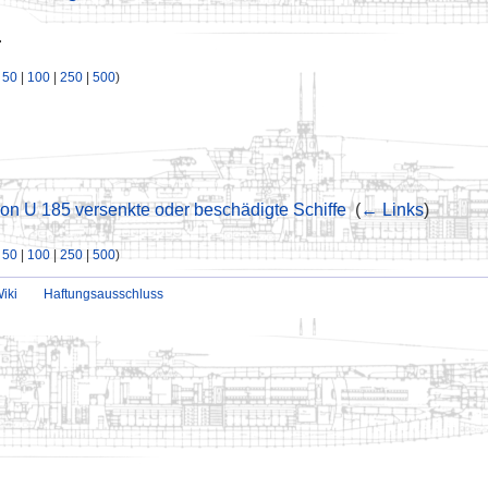
.
|
50
|
100
|
250
|
500
)
on U 185 versenkte oder beschädigte Schiffe
‎
(
← Links
)
|
50
|
100
|
250
|
500
)
iki
Haftungsausschluss