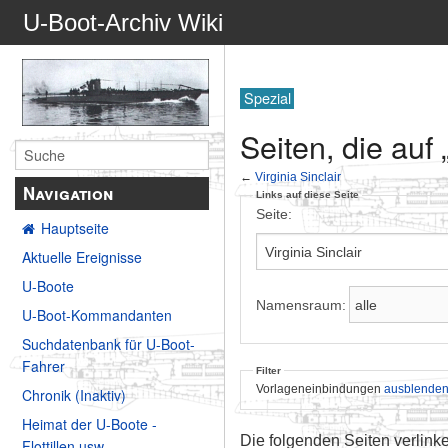
U-Boot-Archiv Wiki
Spezial
Seiten, die auf 
←
Virginia Sinclair
Navigation
Links auf diese Seite
Seite:
Hauptseite
Aktuelle Ereignisse
U-Boote
Namensraum:
U-Boot-Kommandanten
Suchdatenbank für U-Boot-
Fahrer
Filter
Vorlageneinbindungen
ausblende
Chronik (Inaktiv)
Heimat der U-Boote -
Die folgenden Seiten verlink
Flottillen usw.