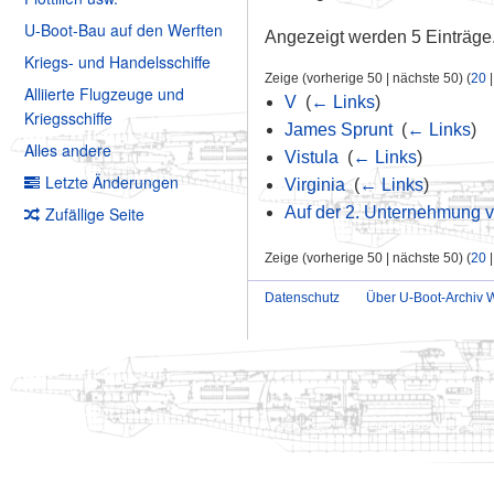
U-Boot-Bau auf den Werften
Angezeigt werden 5 Einträge
Kriegs- und Handelsschiffe
Zeige (vorherige 50 | nächste 50) (
20
Alliierte Flugzeuge und
V
‎
(
← Links
)
Kriegsschiffe
James Sprunt
‎
(
← Links
)
Alles andere
Vistula
‎
(
← Links
)
Letzte Änderungen
Virginia
‎
(
← Links
)
Zufällige Seite
Auf der 2. Unternehmung v
Zeige (vorherige 50 | nächste 50) (
20
Datenschutz
Über U-Boot-Archiv W