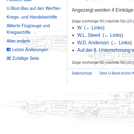
U-Boot-Bau auf den Werften
Angezeigt werden 4 Einträge
Kriegs- und Handelsschiffe
Zeige (vorherige 50 | nächste 50) (
20
Alliierte Flugzeuge und
W
‎
(
← Links
)
Kriegsschiffe
W.L. Steed
‎
(
← Links
)
Alles andere
W.D. Anderson
‎
(
← Links
)
Letzte Änderungen
Auf der 8. Unternehmung v
Zufällige Seite
Zeige (vorherige 50 | nächste 50) (
20
Datenschutz
Über U-Boot-Archiv W