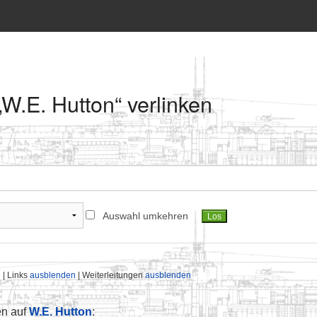
 „W.E. Hutton“ verlinken
Auswahl umkehren
n
| Links
ausblenden
| Weiterleitungen
ausblenden
en auf
W.E. Hutton
: