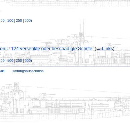
.
|
50
|
100
|
250
|
500
)
on U 124 versenkte oder beschädigte Schiffe
‎
(
← Links
)
|
50
|
100
|
250
|
500
)
iki
Haftungsausschluss