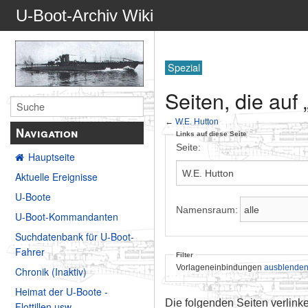
U-Boot-Archiv Wiki
Spezial
Seiten, die auf
←
W.E. Hutton
Navigation
Links auf diese Seite
Seite:
Hauptseite
Aktuelle Ereignisse
U-Boote
Namensraum:
U-Boot-Kommandanten
Suchdatenbank für U-Boot-
Fahrer
Filter
Vorlageneinbindungen
ausblende
Chronik (Inaktiv)
Heimat der U-Boote -
Die folgenden Seiten verlink
Flottillen usw.