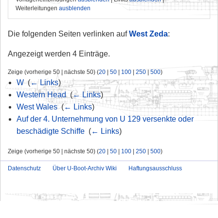
Weiterleitungen
ausblenden
Die folgenden Seiten verlinken auf
West Zeda
:
Angezeigt werden 4 Einträge.
Zeige (vorherige 50 | nächste 50) (
20
|
50
|
100
|
250
|
500
)
W
‎
(
← Links
)
Western Head
‎
(
← Links
)
West Wales
‎
(
← Links
)
Auf der 4. Unternehmung von U 129 versenkte oder
beschädigte Schiffe
‎
(
← Links
)
Zeige (vorherige 50 | nächste 50) (
20
|
50
|
100
|
250
|
500
)
Datenschutz
Über U-Boot-Archiv Wiki
Haftungsausschluss