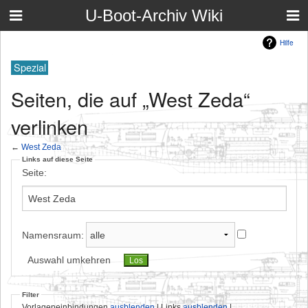
U-Boot-Archiv Wiki
Hilfe
Spezial
Seiten, die auf „West Zeda“
verlinken
←
West Zeda
Links auf diese Seite
Seite:
Namensraum:
Auswahl umkehren
Filter
Vorlageneinbindungen
ausblenden
| Links
ausblenden
|