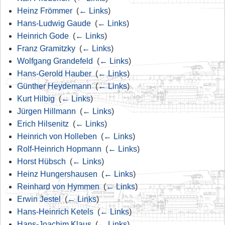
Heinz Frömmer
‎
(
← Links
)
Hans-Ludwig Gaude
‎
(
← Links
)
Heinrich Gode
‎
(
← Links
)
Franz Gramitzky
‎
(
← Links
)
Wolfgang Grandefeld
‎
(
← Links
)
Hans-Gerold Hauber
‎
(
← Links
)
Günther Heydemann
‎
(
← Links
)
Kurt Hilbig
‎
(
← Links
)
Jürgen Hillmann
‎
(
← Links
)
Erich Hilsenitz
‎
(
← Links
)
Heinrich von Holleben
‎
(
← Links
)
Rolf-Heinrich Hopmann
‎
(
← Links
)
Horst Hübsch
‎
(
← Links
)
Heinz Hungershausen
‎
(
← Links
)
Reinhard von Hymmen
‎
(
← Links
)
Erwin Jestel
‎
(
← Links
)
Hans-Heinrich Ketels
‎
(
← Links
)
Hans-Joachim Klaus
‎
(
← Links
)