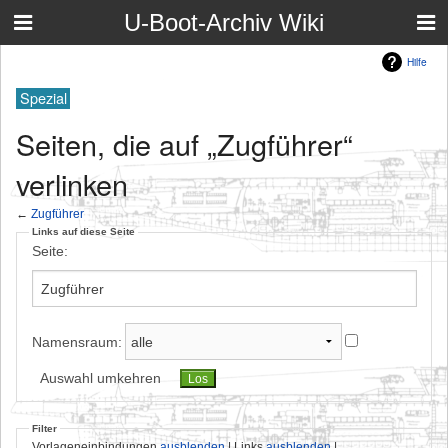
U-Boot-Archiv Wiki
Hilfe
Spezial
Seiten, die auf „Zugführer“
verlinken
←
Zugführer
Links auf diese Seite
Seite:
Namensraum:
Auswahl umkehren
Filter
Vorlageneinbindungen
ausblenden
| Links
ausblenden
|