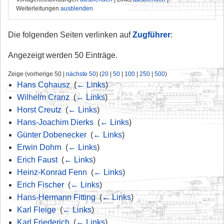
Weiterleitungen
ausblenden
Die folgenden Seiten verlinken auf
Zugführer
:
Angezeigt werden 50 Einträge.
Zeige (vorherige 50 |
nächste 50
) (
20
|
50
|
100
|
250
|
500
)
Hans Cohausz
‎
(
← Links
)
Wilhelm Cranz
‎
(
← Links
)
Horst Creutz
‎
(
← Links
)
Hans-Joachim Dierks
‎
(
← Links
)
Günter Dobenecker
‎
(
← Links
)
Erwin Dohrn
‎
(
← Links
)
Erich Faust
‎
(
← Links
)
Heinz-Konrad Fenn
‎
(
← Links
)
Erich Fischer
‎
(
← Links
)
Hans-Hermann Fitting
‎
(
← Links
)
Karl Fleige
‎
(
← Links
)
Karl Friederich
‎
(
← Links
)