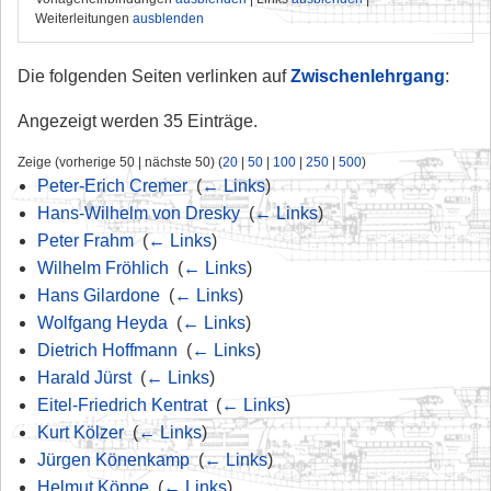
Weiterleitungen
ausblenden
Die folgenden Seiten verlinken auf
Zwischenlehrgang
:
Angezeigt werden 35 Einträge.
Zeige (vorherige 50 | nächste 50) (
20
|
50
|
100
|
250
|
500
)
Peter-Erich Cremer
‎
(
← Links
)
Hans-Wilhelm von Dresky
‎
(
← Links
)
Peter Frahm
‎
(
← Links
)
Wilhelm Fröhlich
‎
(
← Links
)
Hans Gilardone
‎
(
← Links
)
Wolfgang Heyda
‎
(
← Links
)
Dietrich Hoffmann
‎
(
← Links
)
Harald Jürst
‎
(
← Links
)
Eitel-Friedrich Kentrat
‎
(
← Links
)
Kurt Kölzer
‎
(
← Links
)
Jürgen Könenkamp
‎
(
← Links
)
Helmut Köppe
‎
(
← Links
)