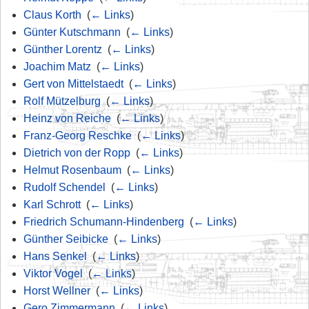
Claus Korth
‎
(
← Links
)
Günter Kutschmann
‎
(
← Links
)
Günther Lorentz
‎
(
← Links
)
Joachim Matz
‎
(
← Links
)
Gert von Mittelstaedt
‎
(
← Links
)
Rolf Mützelburg
‎
(
← Links
)
Heinz von Reiche
‎
(
← Links
)
Franz-Georg Reschke
‎
(
← Links
)
Dietrich von der Ropp
‎
(
← Links
)
Helmut Rosenbaum
‎
(
← Links
)
Rudolf Schendel
‎
(
← Links
)
Karl Schrott
‎
(
← Links
)
Friedrich Schumann-Hindenberg
‎
(
← Links
)
Günther Seibicke
‎
(
← Links
)
Hans Senkel
‎
(
← Links
)
Viktor Vogel
‎
(
← Links
)
Horst Wellner
‎
(
← Links
)
Gero Zimmermann
‎
(
← Links
)