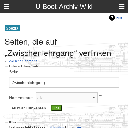
U-Boot-Archiv Wiki
Hilfe
Spezial
Seiten, die auf
„Zwischenlehrgang“ verlinken
←
Zwischenlehrgang
Links auf diese Seite
Seite:
Namensraum:
Auswahl umkehren
Filter
Vorlageneinbindungen
ausblenden
| Links
ausblenden
|