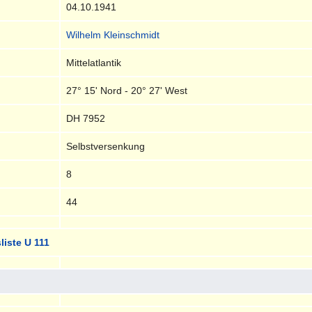
04.10.1941
Wilhelm Kleinschmidt
Mittelatlantik
27° 15' Nord - 20° 27' West
DH 7952
Selbstversenkung
8
44
liste U 111