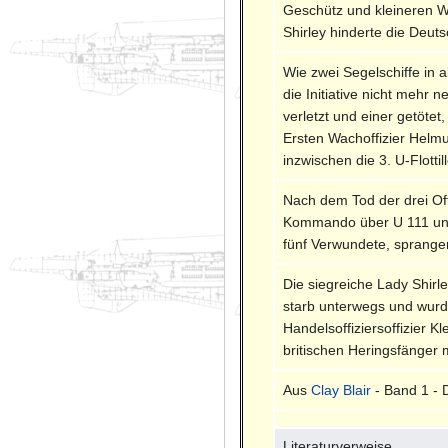
Geschütz und kleineren W
Shirley hinderte die Deu
Wie zwei Segelschiffe in a
die Initiative nicht meh
verletzt und einer getöte
Ersten Wachoffizier Helmu
inzwischen die 3. U-Flotti
Nach dem Tod der drei Of
Kommando über U 111 und 
fünf Verwundete, sprange
Die siegreiche Lady Shirl
starb unterwegs und wurde
Handelsoffiziersoffizier 
britischen Heringsfänger 
Aus
Clay Blair
- Band 1 - 
Literaturverweise