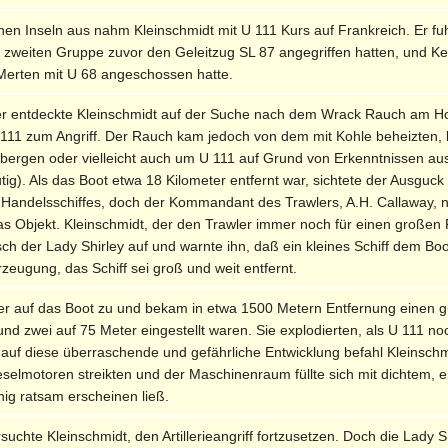
hen Inseln aus nahm Kleinschmidt mit U 111 Kurs auf Frankreich. Er fu
r zweiten Gruppe zuvor den Geleitzug SL 87 angegriffen hatten, und K
Merten mit U 68 angeschossen hatte.
 entdeckte Kleinschmidt auf der Suche nach dem Wrack Rauch am Hor
111 zum Angriff. Der Rauch kam jedoch von dem mit Kohle beheizten, b
u bergen oder vielleicht auch um U 111 auf Grund von Erkenntnissen aus
tig). Als das Boot etwa 18 Kilometer entfernt war, sichtete der Ausgu
 Handelsschiffes, doch der Kommandant des Trawlers, A.H. Callaway, n
as Objekt. Kleinschmidt, der den Trawler immer noch für einen großen 
ch der Lady Shirley auf und warnte ihn, daß ein kleines Schiff dem 
zeugung, das Schiff sei groß und weit entfernt.
iter auf das Boot zu und bekam in etwa 1500 Metern Entfernung einen g
nd zwei auf 75 Meter eingestellt waren. Sie explodierten, als U 111 no
auf diese überraschende und gefährliche Entwicklung befahl Kleinschmidt
ieselmotoren streikten und der Maschinenraum füllte sich mit dichtem
ig ratsam erscheinen ließ.
chte Kleinschmidt, den Artillerieangriff fortzusetzen. Doch die Lady Sh