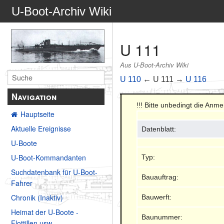
U-Boot-Archiv Wiki
U 111
Aus U-Boot-Archiv Wiki
U 110
← U 111 →
U 116
Navigation
!!! Bitte unbedingt die Anm
Hauptseite
Aktuelle Ereignisse
Datenblatt:
U-Boote
U-Boot-Kommandanten
Typ:
Suchdatenbank für U-Boot-
Bauauftrag:
Fahrer
Chronik (Inaktiv)
Bauwerft:
Heimat der U-Boote -
Baunummer:
Flottillen usw.