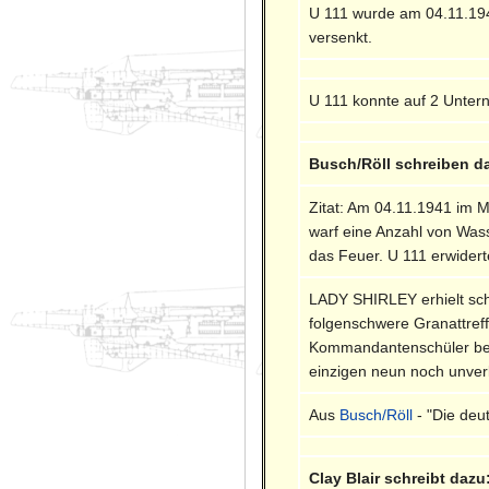
U 111 wurde am 04.11.1941
versenkt.
U 111 konnte auf 2 Unter
Busch/Röll schreiben d
Zitat: Am 04.11.1941 im Mi
warf eine Anzahl von Was
das Feuer. U 111 erwider
LADY SHIRLEY erhielt sch
folgenschwere Granattref
Kommandantenschüler befi
einzigen neun noch unver
Aus
Busch/Röll
- "Die deu
Clay Blair schreibt dazu