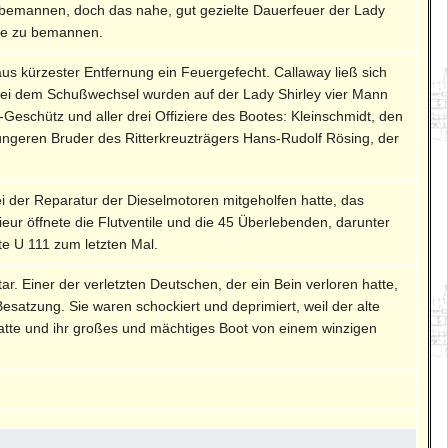
 bemannen, doch das nahe, gut gezielte Dauerfeuer der Lady
one zu bemannen.
 aus kürzester Entfernung ein Feuergefecht. Callaway ließ sich
 Bei dem Schußwechsel wurden auf der Lady Shirley vier Mann
-Geschütz und aller drei Offiziere des Bootes: Kleinschmidt, den
üngeren Bruder des Ritterkreuzträgers Hans-Rudolf Rösing, der
i der Reparatur der Dieselmotoren mitgeholfen hatte, das
ur öffnete die Flutventile und die 45 Überlebenden, darunter
e U 111 zum letzten Mal.
. Einer der verletzten Deutschen, der ein Bein verloren hatte,
satzung. Sie waren schockiert und deprimiert, weil der alte
n hatte und ihr großes und mächtiges Boot von einem winzigen