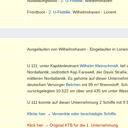
Ausbildungsboot -
2. U-Flottille
, Wilhelmshaven
Frontboot -
2. U-Flottille
, Wilhelmshaven - Lorient
Ausgelaufen von Wilhelmshaven - Eingelaufen in Lorien
U 111, unter Kapitänleutnant
Wilhelm Kleinschmidt
, lie
Nordatlantik, südöstlich Kap Farewell, der Davis Straß
mittleren Nordatlantik. Es gehörte auf dieser Untern
deutschen Versorger
Belchen
mit 99 m³ Brennstoff, Sch
zurückgelegten 10.522 sm über und 435 sm unter Wasse
U 111 konnte auf dieser Unternehmung 2 Schiffe mit 9
Klicke hier → Versenkte oder beschädigte Schiffe
Klick hier → Original KTB für die 1. Unternehmung