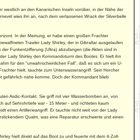
hr westlich an den Kanarischen Inseln vorüber, in der Nähe der
ernevél wies ihn an, nach dem verlassenen Wrack der Silverbelle
izont. In der Meinung, er habe einen großen Frachter
ewaffneten Trawler Lady Shirley, der in Gibraltar ausgelaufen
 der Funkentzifferung (Ultra) abzufangen (die Akten sind in
ck der Lady Shirley den Kommandoturm des Bootes. Er hielt ihn
ahm für den "unwahrscheinlichen Fall", daß es sich um ein U-
Frachter hielt, tauchte zum Unterwasserangriff. Sein Horcher
Boot gefährlich nahe komme. Doch der Kommandant blieb
uten Asdic-Kontakt. Sie griff mit vier Wasserbomben an, von
ch auf Sehrohrtiefe war - 15 Meter - und richteten kaum
 einen Artillerieangriff. Er tauchte nicht weit von der Lady
, erstickendem Qualm, was eine Reparatur erschwerte und einen
irley hielt direkt auf das Boot zu und feuerte mit dem 4-Zoll-