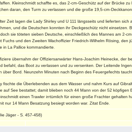
affen. Kleinschmidt schaffte es, das 2-cm-Geschütz auf der Brücke zu
tschen daran, den Turm zu verlassen und die große 19,5-cm-Deckkan
lter Zeit lagen die Lady Shirley und U 111 längsseits und lieferten sich
r nehmen, und die Deutschen konnten ihr Deckgeschütz nicht einsetzen.
t, doch sie töteten sieben Deutsche, einschließlich des Mannes am 2-cm
t Fuchs und den Zweiten Wachoffizier Friedrich-Wilhelm Rösing, den j
lle in La Pallice kommandierte.
fiziere übernahm der Offiziersanwärter Hans-Joachim Heinecke, der be
befahl, das Boot zu verlassen und zu versenken. Der Leitende Ingenie
n über Bord. Neunzehn Minuten nach Beginn des Feuergefechts taucht
ey fischte die Überlebenden aus dem Wasser und nahm Kurs auf Gibraltar
 auf See bestattet; damit blieben noch 44 Mann von der 52 köpfigen Be
Kleinschmidt einen Trawler irrtümlich für einen große Frachter gehalte
mit nur 14 Mann Besatzung besiegt worden war. Zitat Ende.
Die Jäger - S. 457-458)