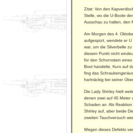
Zitat: Von den Kapverdisc
Stelle, wo die U-Boote de
Ausschau zu halten, den 
Am Morgen des 4. Oktober
aufgespürt, wendete er U 
war, um die Silverbelle z
diesem Punkt nicht eindeu
für den Schornstein eines
Boot handelte, Kurs auf d
fing das Schraubengeräus
hartnäckig bei seiner Über
Die Lady Shirley hielt we
denen zwei auf 45 Meter u
Schaden an. Als Reaktion 
Shirley auf, aber beide D
zweiten Tauchversuch wen
Wegen dieses Defekts versu