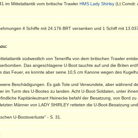
 im Mittelatlantik vom britische Trawler
HMS Lady Shirley
(Lt.Comdr. 
nehmungen 4 Schiffe mit 24.176 BRT versenken und 1 Schiff mit 13.0
azu:
ttelatlantik südwestlich von Teneriffa von dem britischen Trawler entdec
serbomben. Das angeschlagene U-Boot tauchte auf und die Briten eröff
te das Feuer, es konnte aber seine 10,5 cm Kanone wegen des Kugelhag
were Beschädigungen. Es gab Tote und Verwundete, aber während des
fer im Turm des U-Bootes zu landen. Acht U-Boot-Soldaten, unter ihn
ndliche Kapitänleutnant Heinecke befahl der Besatzung, von Bord zu 
letzten Männer von LADY SHIRLEY retteten die U-Boot-Besatzung und br
tschen U-Bootsverluste" - S. 31.
: