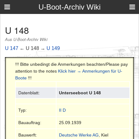
U-Boot-Archiv Wiki
U 148
Aus U-Boot-Archiv Wiki
U 147
← U 148 →
U 149
!!! Bitte unbedingt die Anmerkungen beachten/Please pay
attention to the notes
Klick hier → Anmerkungen für U-
Boote
!!!
Datenblatt:
Unterseeboot U 148
Typ:
II D
Bauauftrag:
25.09.1939
Bauwerft:
Deutsche Werke AG
, Kiel