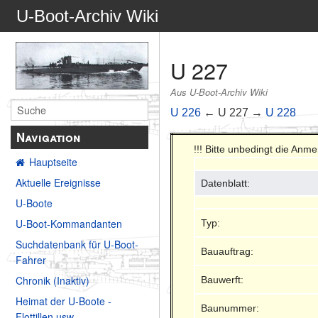
U-Boot-Archiv Wiki
U 227
Aus U-Boot-Archiv Wiki
U 226
← U 227 →
U 228
Navigation
!!! Bitte unbedingt die Anm
Hauptseite
Aktuelle Ereignisse
Datenblatt:
U-Boote
U-Boot-Kommandanten
Typ:
Suchdatenbank für U-Boot-
Bauauftrag:
Fahrer
Chronik (Inaktiv)
Bauwerft:
Heimat der U-Boote -
Baunummer:
Flottillen usw.