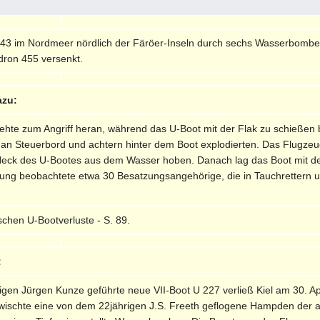
43 im Nordmeer nördlich der Färöer-Inseln durch sechs Wasserbomb
ron 455 versenkt.
azu:
 drehte zum Angriff heran, während das U-Boot mit der Flak zu schi
an Steuerbord und achtern hinter dem Boot explodierten. Das Flugzeug 
ck des U-Bootes aus dem Wasser hoben. Danach lag das Boot mit dem 
ung beobachtete etwa 30 Besatzungsangehörige, die in Tauchrettern 
schen U-Bootverluste - S. 89.
:
igen Jürgen Kunze geführte neue VII-Boot U 227 verließ Kiel am 30. Apri
erwischte eine von dem 22jährigen J.S. Freeth geflogene Hampden der 