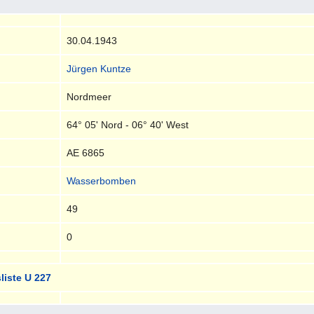
30.04.1943
Jürgen Kuntze
Nordmeer
64° 05' Nord - 06° 40' West
AE 6865
Wasserbomben
49
0
liste U 227