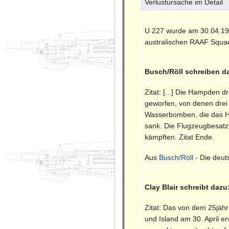
Verlustursache im Detail
U 227 wurde am 30.04.19
australischen RAAF Squad
Busch/Röll schreiben d
Zitat: [...] Die Hampden
geworfen, von denen drei 
Wasserbomben, die das He
sank. Die Flugzeugbesatz
kämpften. Zitat Ende.
Aus
Busch/Röll
- Die deut
Clay Blair schreibt dazu
Zitat: Das von dem 25jähr
und Island am 30. April 