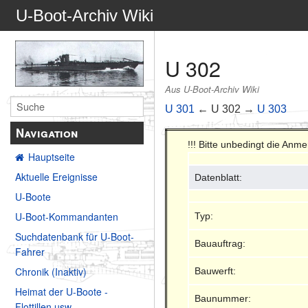
U-Boot-Archiv Wiki
U 302
Aus U-Boot-Archiv Wiki
U 301
← U 302 →
U 303
Navigation
!!! Bitte unbedingt die Anm
Hauptseite
Aktuelle Ereignisse
Datenblatt:
U-Boote
U-Boot-Kommandanten
Typ:
Suchdatenbank für U-Boot-
Bauauftrag:
Fahrer
Chronik (Inaktiv)
Bauwerft:
Heimat der U-Boote -
Baunummer:
Flottillen usw.