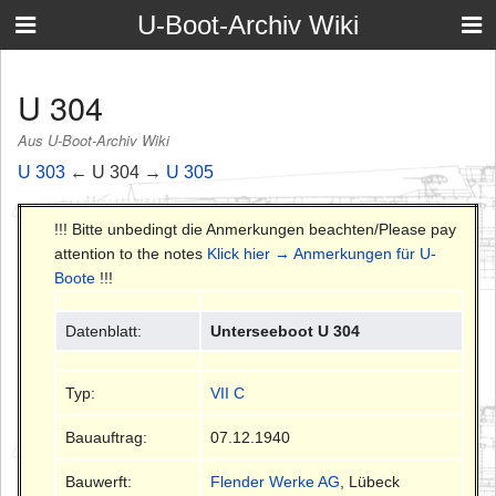
U-Boot-Archiv Wiki
U 304
Aus U-Boot-Archiv Wiki
U 303
← U 304 →
U 305
!!! Bitte unbedingt die Anmerkungen beachten/Please pay
attention to the notes
Klick hier → Anmerkungen für U-
Boote
!!!
Datenblatt:
Unterseeboot U 304
Typ:
VII C
Bauauftrag:
07.12.1940
Bauwerft:
Flender Werke AG
, Lübeck