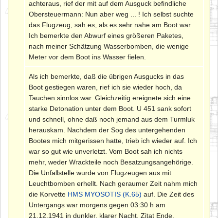
achteraus, rief der mit auf dem Ausguck befindliche
Obersteuermann: Nun aber weg ... ! Ich selbst suchte
das Flugzeug, sah es, als es sehr nahe am Boot war.
Ich bemerkte den Abwurf eines größeren Paketes,
nach meiner Schätzung Wasserbomben, die wenige
Meter vor dem Boot ins Wasser fielen.
Als ich bemerkte, daß die übrigen Ausgucks in das
Boot gestiegen waren, rief ich sie wieder hoch, da
Tauchen sinnlos war. Gleichzeitig ereignete sich eine
starke Detonation unter dem Boot. U 451 sank sofort
und schnell, ohne daß noch jemand aus dem Turmluk
herauskam. Nachdem der Sog des untergehenden
Bootes mich mitgerissen hatte, trieb ich wieder auf. Ich
war so gut wie unverletzt. Vom Boot sah ich nichts
mehr, weder Wrackteile noch Besatzungsangehörige.
Die Unfallstelle wurde von Flugzeugen aus mit
Leuchtbomben erhellt. Nach geraumer Zeit nahm mich
die Korvette
HMS MYOSOTIS (K.65)
auf. Die Zeit des
Untergangs war morgens gegen 03:30 h am
21.12.1941 in dunkler, klarer Nacht. Zitat Ende.