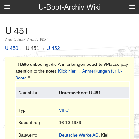
U-Boot-Archiv Wiki
U 451
Aus U-Boot-Archiv Wiki
U 450
← U 451 →
U 452
!!! Bitte unbedingt die Anmerkungen beachten/Please pay
attention to the notes
Klick hier → Anmerkungen für U-
Boote
!!!
Datenblatt:
Unterseeboot U 451
Typ:
VII C
Bauauftrag:
16.10.1939
Bauwerft:
Deutsche Werke AG
, Kiel