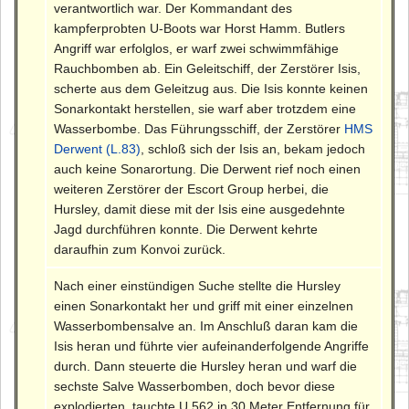
verantwortlich war. Der Kommandant des
kampferprobten U-Boots war Horst Hamm. Butlers
Angriff war erfolglos, er warf zwei schwimmfähige
Rauchbomben ab. Ein Geleitschiff, der Zerstörer Isis,
scherte aus dem Geleitzug aus. Die Isis konnte keinen
Sonarkontakt herstellen, sie warf aber trotzdem eine
Wasserbombe. Das Führungsschiff, der Zerstörer
HMS
Derwent (L.83)
, schloß sich der Isis an, bekam jedoch
auch keine Sonarortung. Die Derwent rief noch einen
weiteren Zerstörer der Escort Group herbei, die
Hursley, damit diese mit der Isis eine ausgedehnte
Jagd durchführen konnte. Die Derwent kehrte
daraufhin zum Konvoi zurück.
Nach einer einstündigen Suche stellte die Hursley
einen Sonarkontakt her und griff mit einer einzelnen
Wasserbombensalve an. Im Anschluß daran kam die
Isis heran und führte vier aufeinanderfolgende Angriffe
durch. Dann steuerte die Hursley heran und warf die
sechste Salve Wasserbomben, doch bevor diese
explodierten, tauchte U 562 in 30 Meter Entfernung für