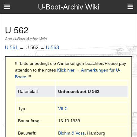
U-Boot-Archiv Wiki
U 562
Aus U-Boot-Archiv Wiki
U 561
← U 562 →
U 563
!!! Bitte unbedingt die Anmerkungen beachten/Please pay
attention to the notes
Klick hier → Anmerkungen für U-
Boote
!!!
Datenblatt:
Unterseeboot U 562
Typ:
VII C
Bauauftrag:
16.10.1939
Bauwerft:
Blohm & Voss
, Hamburg