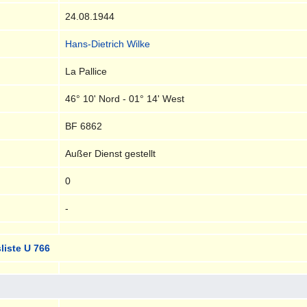
24.08.1944
Hans-Dietrich Wilke
La Pallice
46° 10' Nord - 01° 14' West
BF 6862
Außer Dienst gestellt
0
-
liste U 766