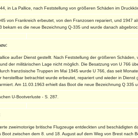
, in La Pallice, nach Feststellung von größeren Schäden im Druckkörp
5 von Frankreich erbeutet, von den Franzosen repariert, und 1947 als
63 bekam es die neue Bezeichnung Q-335 und wurde danach abgebroc
azu:
Pallice außer Dienst gestellt. Nach Feststellung der größeren Schäden
 und der militärischen Lage nicht möglich. Die Besatzung von U 766 
durch französische Truppen im Mai 1945 wurde U 766, das seit Monaten
r herstellbar betrachtet wurde erbeutet, repariert und wieder in Die
rmiert. Am 11.03.1963 erhielt das Boot die neue Bezeichnung Q 335 
schen U-Bootverluste - S. 287.
:
fizierte zweimotorige britische Flugzeuge entdeckten und beschädigte
das Boot zwischen dem 8. und 18. August auf dem Weg von Brest nach B