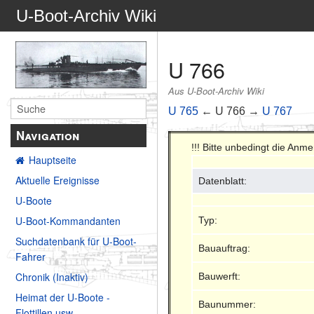
U-Boot-Archiv Wiki
U 766
Aus U-Boot-Archiv Wiki
U 765
← U 766 →
U 767
Navigation
!!! Bitte unbedingt die Anm
Hauptseite
Aktuelle Ereignisse
Datenblatt:
U-Boote
U-Boot-Kommandanten
Typ:
Suchdatenbank für U-Boot-
Bauauftrag:
Fahrer
Chronik (Inaktiv)
Bauwerft:
Heimat der U-Boote -
Baunummer:
Flottillen usw.