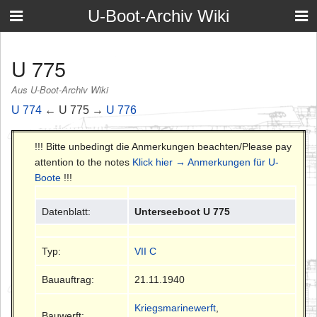
U-Boot-Archiv Wiki
U 775
Aus U-Boot-Archiv Wiki
U 774
← U 775 →
U 776
!!! Bitte unbedingt die Anmerkungen beachten/Please pay
attention to the notes
Klick hier → Anmerkungen für U-
Boote
!!!
Datenblatt:
Unterseeboot U 775
Typ:
VII C
Bauauftrag:
21.11.1940
Kriegsmarinewerft
,
Bauwerft: