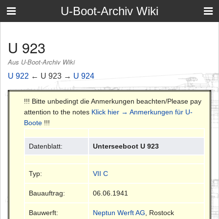
U-Boot-Archiv Wiki
U 923
Aus U-Boot-Archiv Wiki
U 922
← U 923 →
U 924
!!! Bitte unbedingt die Anmerkungen beachten/Please pay
attention to the notes
Klick hier → Anmerkungen für U-
Boote
!!!
Datenblatt:
Unterseeboot U 923
Typ:
VII C
Bauauftrag:
06.06.1941
Bauwerft:
Neptun Werft AG
, Rostock