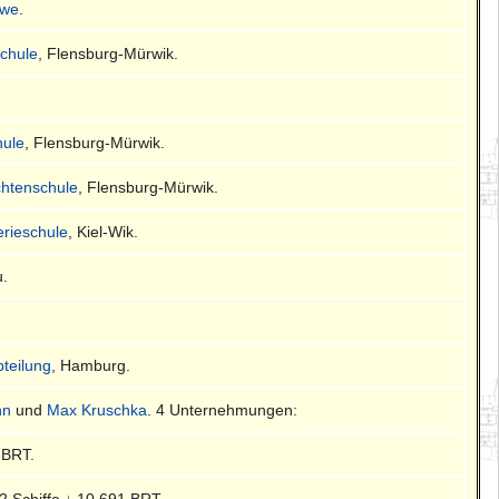
öwe
.
chule
, Flensburg-Mürwik.
hule
, Flensburg-Mürwik.
chtenschule
, Flensburg-Mürwik.
lerieschule
, Kiel-Wik.
u.
bteilung
, Hamburg.
nn
und
Max Kruschka
. 4 Unternehmungen:
 BRT.
 2 Schiffe ↓ 10.691 BRT.