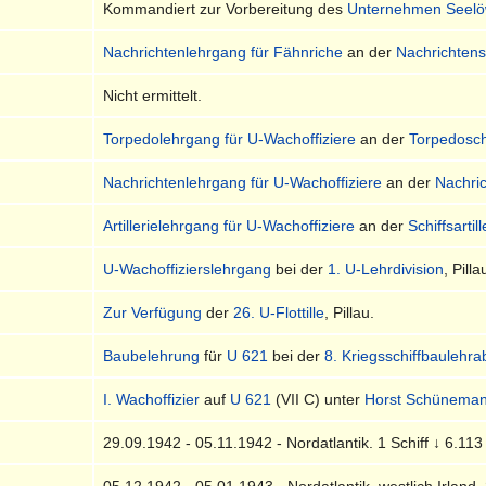
Kommandiert zur Vorbereitung des
Unternehmen Seel
Nachrichtenlehrgang für Fähnriche
an der
Nachrichtens
Nicht ermittelt.
Torpedolehrgang für U-Wachoffiziere
an der
Torpedosc
Nachrichtenlehrgang für U-Wachoffiziere
an der
Nachri
Artillerielehrgang für U-Wachoffiziere
an der
Schiffsartil
U-Wachoffizierslehrgang
bei der
1. U-Lehrdivision
, Pilla
Zur Verfügung
der
26. U-Flottille
, Pillau.
Baubelehrung
für
U 621
bei der
8. Kriegsschiffbaulehra
I. Wachoffizier
auf
U 621
(VII C) unter
Horst Schünema
29.09.1942 - 05.11.1942 - Nordatlantik. 1 Schiff ↓ 6.113
05.12.1942 - 05.01.1943 - Nordatlantik, westlich Irland.