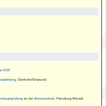
w X/39
.
mmabteilung
, Dänholm/Stralsund.
n
.
ershauptprüfung
an der
Marineschule
, Flensburg-Mürwik.