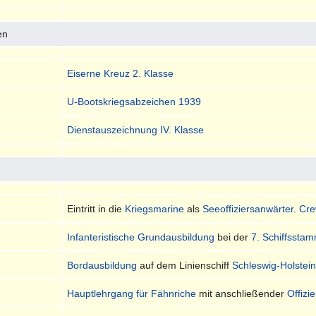
en
Eiserne Kreuz 2. Klasse
U-Bootskriegsabzeichen 1939
Dienstauszeichnung IV. Klasse
Eintritt in die
Kriegsmarine
als
Seeoffiziersanwärter
.
Cre
Infanteristische Grundausbildung
bei der
7. Schiffssta
Bordausbildung
auf dem Linienschiff
Schleswig-Holstei
Hauptlehrgang für Fähnriche
mit anschließender
Offizi