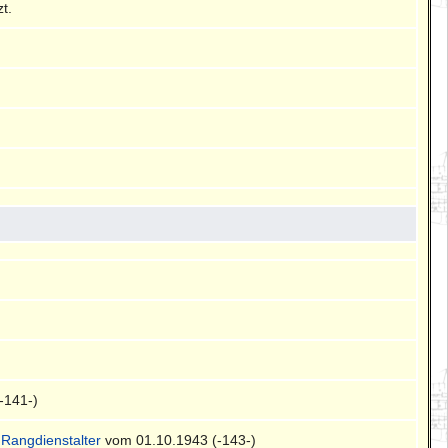
t.
-141-)
d
Rangdienstalter
vom 01.10.1943 (-143-)