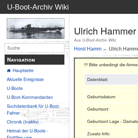
U-Boot-Archiv Wiki
Ulrich Hammer
Aus U-Boot-Archiv Wiki
Horst Hamm
← Ulrich Hamm
Navigation
!!! Bitte unbedingt die Anm
Hauptseite
Aktuelle Ereignisse
Datenblatt:
U-Boote
U-Boot-Kommandanten
Geburtsdatum:
Suchdatenbank für U-Boot-
Geburtsort:
Fahrer
Chronik (Inaktiv)
Geburtsort Lage - Damals
Heimat der U-Boote -
Zusatz-Info:
Flottillen usw.