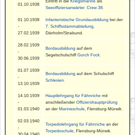
Eintritt in die
Kriegsmarine
als
01.10.1938
Seeoffiziersanwärter
.
Crew 38
.
01.10.1938
Infanteristische Grundausbildung
bei der
-
7. Schiffsstammabteilung
,
27.02.1939
Dänholm/Stralsund.
28.02.1939
Bordausbildung
auf dem
-
Segelschulschiff
Gorch Fock
.
30.06.1939
01.07.1939
Bordausbildung
auf dem Schulschiff
-
Schlesien
.
13.10.1939
14.10.1939
Hauptlehrgang für Fähnriche
mit
-
anschließender
Offiziershauptprüfung
01.03.1940
an der
Marineschule
, Flensburg-Mürwik.
02.03.1940
Torpedolehrgang für Fähnriche
an der
-
Torpedoschule
, Flensburg-Mürwik.
30.04.1940