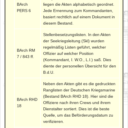
BArch
liegen die Akten alphabetisch geordnet.
PERS 6
Jede Ernennung zum Kommandanten,
basiert rechtlich auf einem Dokument in
diesem Bestand.
Stellenbesetzungslisten. In den Akten
der Seekriegsleitung (Skl) wurden
regelmäßig Listen geführt, welcher
BArch RM
Offizier auf welcher Position
7 / 843 ff.
(Kommandant, I. W.O., L.I.) saß. Dies
diente der personellen Übersicht für den
B.d.U.
Neben den Akten gibt es die gedruckten
Ranglisten der Deutschen Kriegsmarine
(Bestand BArch RHD 18). Hier sind die
BArch RHD
Offiziere nach ihren Crews und ihrem
18
Dienstalter sortiert. Dies ist die beste
Quelle, um das Beförderungsdatum zu
verifizieren.