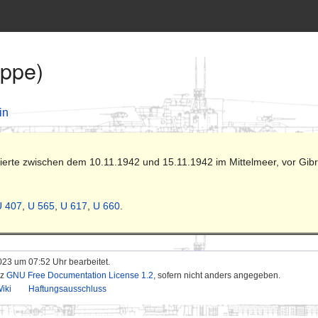
uppe)
in
ierte zwischen dem 10.11.1942 und 15.11.1942 im Mittelmeer, vor Gibr
U 407
,
U 565
,
U 617
,
U 660
.
023 um 07:52 Uhr bearbeitet.
nz
GNU Free Documentation License 1.2
, sofern nicht anders angegeben.
iki
Haftungsausschluss