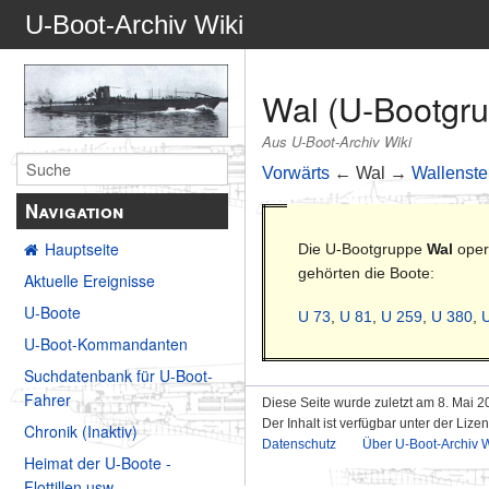
U-Boot-Archiv Wiki
Wal (U-Bootgr
Aus U-Boot-Archiv Wiki
Vorwärts
← Wal →
Wallenste
Navigation
Hauptseite
Die U-Bootgruppe
Wal
oper
gehörten die Boote:
Aktuelle Ereignisse
U-Boote
U 73
,
U 81
,
U 259
,
U 380
,
U-Boot-Kommandanten
Suchdatenbank für U-Boot-
Fahrer
Diese Seite wurde zuletzt am 8. Mai 2
Der Inhalt ist verfügbar unter der Lize
Chronik (Inaktiv)
Datenschutz
Über U-Boot-Archiv W
Heimat der U-Boote -
Flottillen usw.