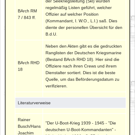
der Seekriegsleitung (Skl) wurden
regelmäßig Listen geführt, welcher
BArch RM
Offizier auf welcher Position
7 / 843 ff.
(Kommandant, I. W.O., L.I.) saß. Dies
diente der personellen Übersicht für den
B.d.U.
Neben den Akten gibt es die gedruckten
Ranglisten der Deutschen Kriegsmarine
(Bestand BArch RHD 18). Hier sind die
BArch RHD
Offiziere nach ihren Crews und ihrem
18
Dienstalter sortiert. Dies ist die beste
Quelle, um das Beförderungsdatum zu
verifizieren.
Literaturverweise
Rainer
"Der U-Boot-Krieg 1939 - 1945 - "Die
Busch/Hans
deutschen U-Boot-Kommandanten" -
Joachim