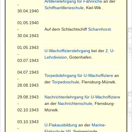
Artillerielehrgang für Fähnriche
an der
-
Schiffsartillerieschule
, Kiel-Wik .
30.04.1940
01.05.1940
-
Auf dem Schlachtschiff
Scharnhorst
.
30.04.1943
01.05.1943
U-Wachoffizierslehrgang
bei der
2. U-
-
Lehrdivision
, Gotenhafen.
03.07.1943
04.07.1943
Torpedolehrgang für U-Wachoffiziere
an
-
der
Torpedoschule
, Flensburg-Mürwik.
28.08.1943
29.08.1943
Nachrichtenlehrgang für U-Wachoffiziere
-
an der
Nachrichtenschule
, Flensburg-
02.10.1943
Mürwik.
03.10.1943
U-Flakausbildung
an der
Marine-
-
Flakschule VII
, Swinemünde.