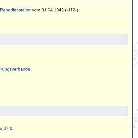
d
Rangdienstalter
vom 01.04.1942 (-112-)
herungsverbände
w 37 b
.