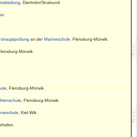
mmabteilung
, Dänholm/Stralsund.
ter
.
.
ershauptprüfung
an der
Marineschule
, Flensburg-Mürwik.
Flensburg-Mürwik.
ule
, Flensburg-Mürwik.
chtenschule
, Flensburg-Mürwik.
lerieschule
, Kiel-Wik.
enhafen.