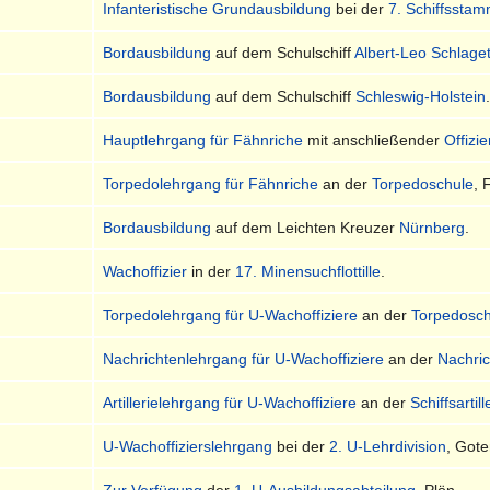
Infanteristische Grundausbildung
bei der
7. Schiffssta
Bordausbildung
auf dem Schulschiff
Albert-Leo Schlage
Bordausbildung
auf dem Schulschiff
Schleswig-Holstein
Hauptlehrgang für Fähnriche
mit anschließender
Offizi
Torpedolehrgang für Fähnriche
an der
Torpedoschule
, 
Bordausbildung
auf dem Leichten Kreuzer
Nürnberg
.
Wachoffizier
in der
17. Minensuchflottille
.
Torpedolehrgang für U-Wachoffiziere
an der
Torpedosch
Nachrichtenlehrgang für U-Wachoffiziere
an der
Nachri
Artillerielehrgang für U-Wachoffiziere
an der
Schiffsartil
U-Wachoffizierslehrgang
bei der
2. U-Lehrdivision
, Got
Zur Verfügung
der
1. U-Ausbildungsabteilung
, Plön.