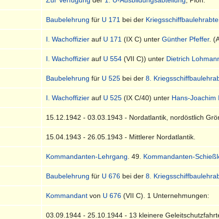
Baubelehrung
für
U 171
bei der
Kriegsschiffbaulehrabt
I. Wachoffizier
auf
U 171
(IX C) unter
Günther Pfeffer
. 
I. Wachoffizier
auf
U 554
(VII C)) unter
Dietrich Lohman
Baubelehrung
für
U 525
bei der
8. Kriegsschiffbaulehra
I. Wachoffizier
auf
U 525
(IX C/40) unter
Hans-Joachim 
15.12.1942 - 03.03.1943 - Nordatlantik, nordöstlich Gr
15.04.1943 - 26.05.1943 - Mittlerer Nordatlantik.
Kommandanten-Lehrgang
. 49.
Kommandanten-Schießl
Baubelehrung
für
U 676
bei der
8. Kriegsschiffbaulehra
Kommandant
von
U 676
(VII C). 1 Unternehmungen:
03.09.1944 - 25.10.1944 - 13 kleinere Geleitschutzfahr