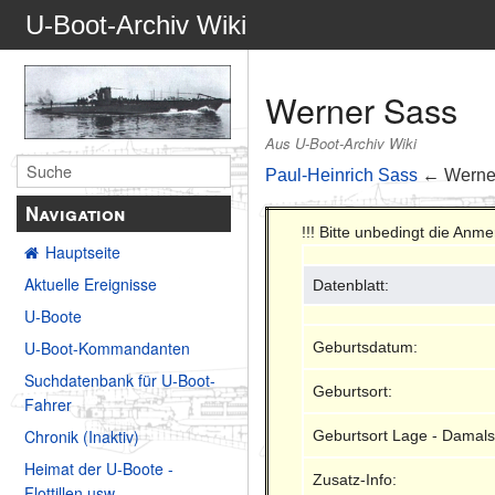
U-Boot-Archiv Wiki
Werner Sass
Aus U-Boot-Archiv Wiki
Paul-Heinrich Sass
← Werne
Navigation
!!! Bitte unbedingt die Anm
Hauptseite
Aktuelle Ereignisse
Datenblatt:
U-Boote
U-Boot-Kommandanten
Geburtsdatum:
Suchdatenbank für U-Boot-
Geburtsort:
Fahrer
Chronik (Inaktiv)
Geburtsort Lage - Damals
Heimat der U-Boote -
Zusatz-Info:
Flottillen usw.