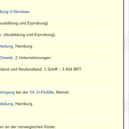
eilung U-Nordsee
.
(Ausbildung und Erprobung).
n
. (Ausbildung und Erprobung).
bteilung
, Hamburg.
Drewitz
. 2 Unternehmungen:
önland und Neufundland. 1 Schiff ↓ 3.454 BRT.
ehrgang
bei der
24. U-Flottille
, Memel.
bteilung
, Hamburg.
ten an der norwegischen Küste.