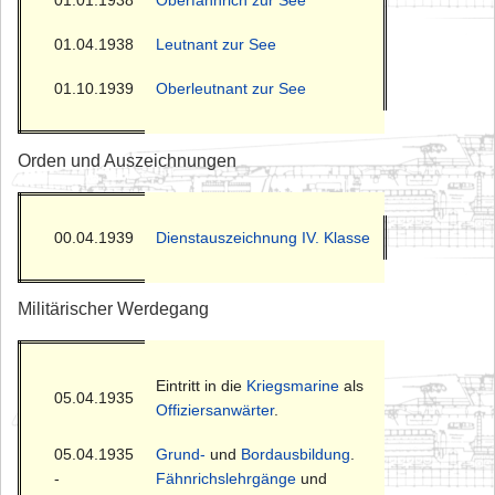
01.01.1938
Oberfähnrich zur See
01.04.1938
Leutnant zur See
01.10.1939
Oberleutnant zur See
Orden und Auszeichnungen
00.04.1939
Dienstauszeichnung IV. Klasse
Militärischer Werdegang
Eintritt in die
Kriegsmarine
als
05.04.1935
Offiziersanwärter
.
05.04.1935
Grund-
und
Bordausbildung
.
-
Fähnrichslehrgänge
und