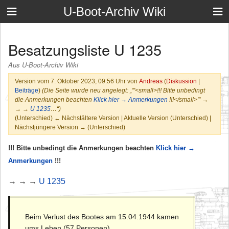
U-Boot-Archiv Wiki
Besatzungsliste U 1235
Aus U-Boot-Archiv Wiki
Version vom 7. Oktober 2023, 09:56 Uhr von
Andreas
(
Diskussion
|
Beiträge
)
(Die Seite wurde neu angelegt: „'''<small>!!! Bitte unbedingt
die Anmerkungen beachten
Klick hier → Anmerkungen
!!!</small>''' →
→ →
U 1235
…“)
(Unterschied) ← Nächstältere Version | Aktuelle Version (Unterschied) |
Nächstjüngere Version → (Unterschied)
!!! Bitte unbedingt die Anmerkungen beachten
Klick hier →
Anmerkungen
!!!
→ → →
U 1235
Beim Verlust des Bootes am 15.04.1944 kamen
ums Leben (57 Personen)