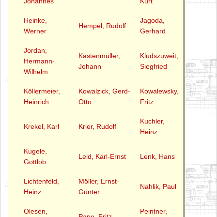
Johannes
Kurt
Heinke,
Jagoda,
Hempel, Rudolf
Werner
Gerhard
Jordan,
Kastenmüller,
Kludszuweit,
Hermann-
Johann
Siegfried
Wilhelm
Köllermeier,
Kowalzick, Gerd-
Kowalewsky,
Heinrich
Otto
Fritz
Kuchler,
Krekel, Karl
Krier, Rudolf
Heinz
Kugele,
Leid, Karl-Ernst
Lenk, Hans
Gottlob
Lichtenfeld,
Möller, Ernst-
Nahlik, Paul
Heinz
Günter
Olesen,
Peintner,
Pape, Fritz