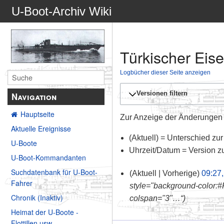
U-Boot-Archiv Wiki
Türkischer Eis
Logbücher dieser Seite anzeigen
Versionen filtern
Navigation
Hauptseite
Zur Anzeige der Änderungen e
Aktuelle Ereignisse
(Aktuell) = Unterschied zur
U-Boote
Uhrzeit/Datum = Version z
U-Boot-Kommandanten
Suchdatenbank für U-Boot-
Aktuell
Vorherige
09:27,
Fahrer
style="background-color:#FF
Chronik (Inaktiv)
colspan="3"…“
Heimat der U-Boote -
Flottillen usw.