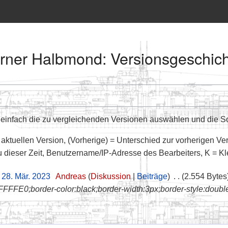
erner Halbmond: Versionsgeschic
infach die zu vergleichenden Versionen auswählen und die Sch
 aktuellen Version, (Vorherige) = Unterschied zur vorherigen Ve
u dieser Zeit, Benutzername/IP-Adresse des Bearbeiters, K = K
 28. Mär. 2023
‎
Andreas
Diskussion
Beiträge
‎
2.554 Bytes
FFE0;border-color:black;border-width:3px;border-style:double;wid