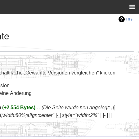
Hilfe
hte
altfläche „Gewählte Versionen vergleichen“ klicken.
rsion
leine Änderung
+2.554 Bytes
‎
Die Seite wurde neu angelegt: „{|
th:80%;align:center" |- | style="width:2%" | |- | ||