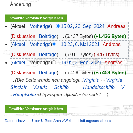
Änderung
Aktuell
Vorherige
15:02, 23. Sep. 2024
‎
Andreas
Diskussion
Beiträge
‎
6.437 Bytes
+1.426 Bytes
Aktuell
Vorherige
10:23, 6. Mai 2021
‎
Andreas
Diskussion
Beiträge
‎
5.011 Bytes
-447 Bytes
Aktuell
Vorherige
19:05, 2. Feb. 2021
‎
Andreas
Diskussion
Beiträge
‎
5.458 Bytes
+5.458 Bytes
Die Seite wurde neu angelegt: „
Virginia
- -
Virginia
Sinclair
- -
Vistula
- -
Schiffe
- - - - -
Handelsschiffe
- -
V
-
-
Hauptseite
<big><span style="color:saddl…“
Datenschutz
Über U-Boot-Archiv Wiki
Haftungsausschluss