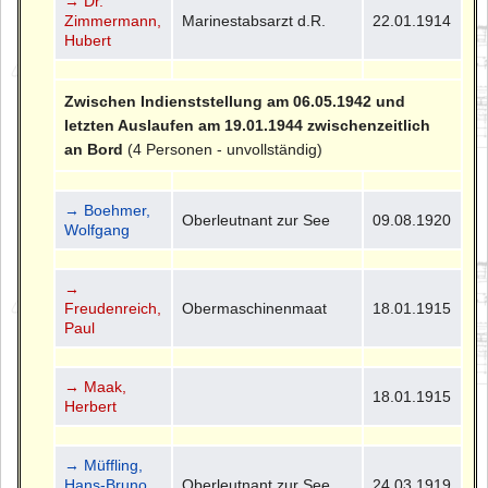
→ Dr.
Zimmermann,
Marinestabsarzt d.R.
22.01.1914
Hubert
Zwischen Indienststellung am 06.05.1942 und
letzten Auslaufen am 19.01.1944 zwischenzeitlich
an Bord
(4 Personen - unvollständig)
→ Boehmer,
Oberleutnant zur See
09.08.1920
Wolfgang
→
Freudenreich,
Obermaschinenmaat
18.01.1915
Paul
→ Maak,
18.01.1915
Herbert
→ Müffling,
Hans-Bruno
Oberleutnant zur See
24.03.1919