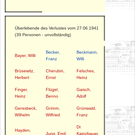
Überlebende des Verlustes vom 27.06.1941
(39 Personen - unvollständig)
Becker,
Beckmann,
Bayer, Willi
Franz
Willi
Brüsewitz,
Cherubin,
Felsches,
Herbert
Ernst
Heinz
Finger,
Flügel,
Gaisch,
Heinz
Benno
Adolf
Geresbeck,
Grimm,
Grünwald,
Wilhelm
Wilfried
Franz
Dr.
Hayden,
Jung, Emil
Kainzbauer,