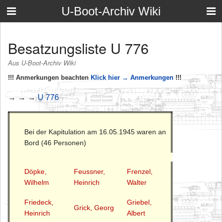
U-Boot-Archiv Wiki
Besatzungsliste U 776
Aus U-Boot-Archiv Wiki
!!! Anmerkungen beachten
Klick hier → Anmerkungen
!!!
→ → →
U 776
Bei der Kapitulation am 16.05.1945 waren an
Bord (46 Personen)
Döpke,
Feussner,
Frenzel,
Wilhelm
Heinrich
Walter
Friedeck,
Griebel,
Grick, Georg
Heinrich
Albert