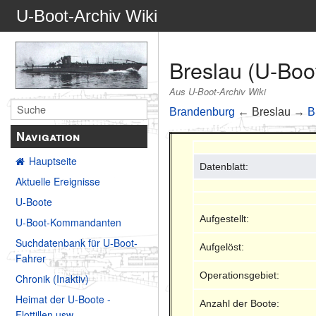
U-Boot-Archiv Wiki
Breslau (U-Boo
Aus U-Boot-Archiv Wiki
Brandenburg
← Breslau →
B
Navigation
Hauptseite
Datenblatt:
Aktuelle Ereignisse
U-Boote
Aufgestellt:
U-Boot-Kommandanten
Suchdatenbank für U-Boot-
Aufgelöst:
Fahrer
Operationsgebiet:
Chronik (Inaktiv)
Heimat der U-Boote -
Anzahl der Boote:
Flottillen usw.