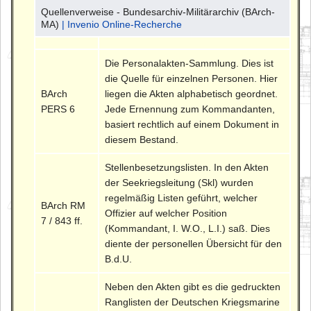
Quellenverweise - Bundesarchiv-Militärarchiv (BArch-
MA)
| Invenio Online-Recherche
Die Personalakten-Sammlung. Dies ist
die Quelle für einzelnen Personen. Hier
BArch
liegen die Akten alphabetisch geordnet.
PERS 6
Jede Ernennung zum Kommandanten,
basiert rechtlich auf einem Dokument in
diesem Bestand.
Stellenbesetzungslisten. In den Akten
der Seekriegsleitung (Skl) wurden
regelmäßig Listen geführt, welcher
BArch RM
Offizier auf welcher Position
7 / 843 ff.
(Kommandant, I. W.O., L.I.) saß. Dies
diente der personellen Übersicht für den
B.d.U.
Neben den Akten gibt es die gedruckten
Ranglisten der Deutschen Kriegsmarine