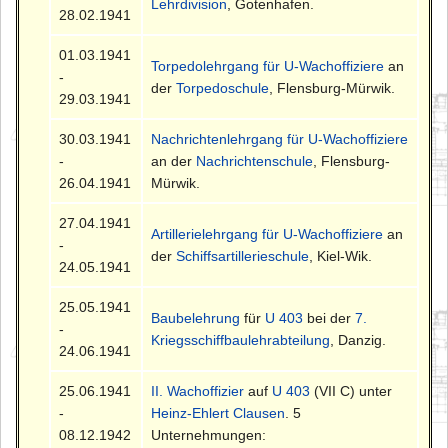
Lehrdivision
, Gotenhafen.
28.02.1941
01.03.1941
Torpedolehrgang für U-Wachoffiziere
an
-
der
Torpedoschule
, Flensburg-Mürwik.
29.03.1941
30.03.1941
Nachrichtenlehrgang für U-Wachoffiziere
-
an der
Nachrichtenschule
, Flensburg-
26.04.1941
Mürwik.
27.04.1941
Artillerielehrgang für U-Wachoffiziere
an
-
der
Schiffsartillerieschule
, Kiel-Wik.
24.05.1941
25.05.1941
Baubelehrung
für
U 403
bei der
7.
-
Kriegsschiffbaulehrabteilung
, Danzig.
24.06.1941
25.06.1941
II. Wachoffizier
auf
U 403
(VII C) unter
-
Heinz-Ehlert Clausen
. 5
08.12.1942
Unternehmungen: