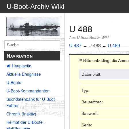
U-Boot-Archiv Wiki
U 488
Aus U-Boot-Archiv Wiki
U 487
← U 488 →
U 489
Navigation
!!! Bitte unbedingt die Anm
Hauptseite
Aktuelle Ereignisse
Datenblatt:
U-Boote
U-Boot-Kommandanten
Typ:
Suchdatenbank für U-Boot-
Bauauftrag:
Fahrer
Chronik (Inaktiv)
Bauwerft:
Heimat der U-Boote -
Serie:
Flottillen usw.