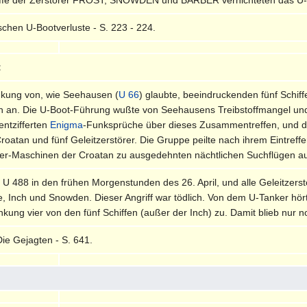
schen U-Bootverluste - S. 223 - 224.
:
senkung von, wie Seehausen (
U 66
) glaubte, beeindruckenden fünf Schiff
h an. Die U-Boot-Führung wußte von Seehausens Treibstoffmangel und 
 entzifferten
Enigma
-Funksprüche über dieses Zusammentreffen, und di
Croatan und fünf Geleitzerstörer. Die Gruppe peilte nach ihrem Eintr
ger-Maschinen der Croatan zu ausgedehnten nächtlichen Suchflügen au
U 488 in den frühen Morgenstunden des 26. April, und alle Geleitzers
e, Inch und Snowden. Dieser Angriff war tödlich. Von dem U-Tanker hör
nkung vier von den fünf Schiffen (außer der Inch) zu. Damit blieb nur 
Die Gejagten - S. 641.