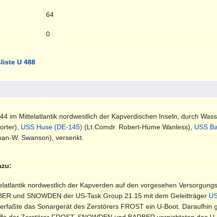
64
0
liste U 488
4 im Mittelatlantik nordwestlich der Kapverdischen Inseln, durch Wa
orter),
USS Huse (DE-145)
(Lt.Comdr. Robert-Hume Wanless),
USS Ba
an-W. Swanson), versenkt.
azu:
telatlantik nordwestlich der Kapverden auf den vorgesehen Versorgungs
ER und SNOWDEN der US-Task Group 21.15 mit dem Geleitträger
US
rfaßte das Sonargerät des Zerstörers FROST ein U-Boot. Daraufhin g
fe der Zerstörer FROST, SNOWDEN und BARBER vernichteten das U-B