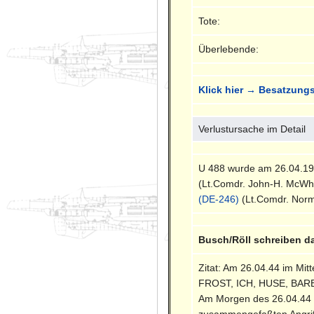
Tote:
Überlebende:
Klick hier → Besatzungs
Verlustursache im Detail
U 488 wurde am 26.04.194
(Lt.Comdr. John-H. McWh
(DE-246)
(Lt.Comdr. Norm
Busch/Röll schreiben d
Zitat: Am 26.04.44 im Mit
FROST, ICH, HUSE, BARB
Am Morgen des 26.04.44 e
zusammengefaßten Angrif