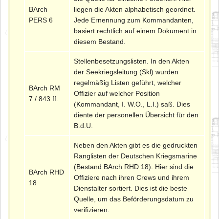
BArch
liegen die Akten alphabetisch geordnet.
PERS 6
Jede Ernennung zum Kommandanten,
basiert rechtlich auf einem Dokument in
diesem Bestand.
Stellenbesetzungslisten. In den Akten
der Seekriegsleitung (Skl) wurden
regelmäßig Listen geführt, welcher
BArch RM
Offizier auf welcher Position
7 / 843 ff.
(Kommandant, I. W.O., L.I.) saß. Dies
diente der personellen Übersicht für den
B.d.U.
Neben den Akten gibt es die gedruckten
Ranglisten der Deutschen Kriegsmarine
(Bestand BArch RHD 18). Hier sind die
BArch RHD
Offiziere nach ihren Crews und ihrem
18
Dienstalter sortiert. Dies ist die beste
Quelle, um das Beförderungsdatum zu
verifizieren.