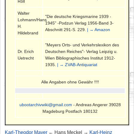
Röll
Walter
"Die deutsche Kriegsmarine 1939 -
Lohmann/Hans
1945" -Podzun Verlag 1956-Band 3-
H.
Abschnitt 291-S. 229.
| → Amazon
Hildebrand
"Meyers Orts- und Verkehrslexikon des
Dr. Erich
Deutschen Reiches"- Verlag Leipzig u.
Uetrecht
Wien Bibliographisches Institut 1912-
1935.
| → ZVAB-Antiquariat
Alle Angaben ohne Gewähr !!!!
ubootarchivwiki@gmail.com
- Andreas Angerer 39028
Magdeburg Postfach 180132
Karl-Theodor Mayer
← Hans Meckel →
Karl-Heinz