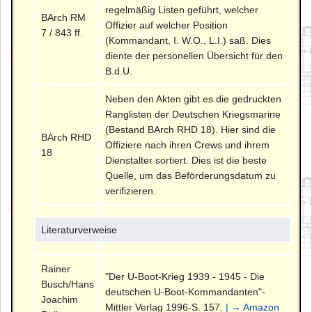
regelmäßig Listen geführt, welcher
BArch RM
Offizier auf welcher Position
7 / 843 ff.
(Kommandant, I. W.O., L.I.) saß. Dies
diente der personellen Übersicht für den
B.d.U.
Neben den Akten gibt es die gedruckten
Ranglisten der Deutschen Kriegsmarine
(Bestand BArch RHD 18). Hier sind die
BArch RHD
Offiziere nach ihren Crews und ihrem
18
Dienstalter sortiert. Dies ist die beste
Quelle, um das Beförderungsdatum zu
verifizieren.
Literaturverweise
Rainer
"Der U-Boot-Krieg 1939 - 1945 - Die
Busch/Hans
deutschen U-Boot-Kommandanten"-
Joachim
Mittler Verlag 1996-S. 157.
| → Amazon