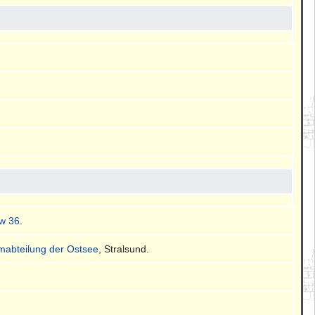
w 36
.
mmabteilung der Ostsee
, Stralsund.