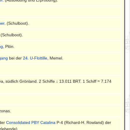
mer
. (Schulboot).
. (Schulboot).
ng
, Plön.
gang
bei der
24. U-Flottille
, Memel.
a, südlich Grönland. 2 Schiffe ↓ 13.011 BRT. 1 Schiff ≈ 7.174
zonas.
der
Consolidated PBY Catalina
P-4 (Richard-H. Rowland) der
rlebende).