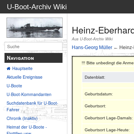
U-Boot-Archiv Wiki
Heinz-Eberhard
Aus U-Boot-Archiv Wiki
Hans-Georg Müller
← Heinz-
Navigation
!!! Bitte unbedingt die Anm
Hauptseite
Aktuelle Ereignisse
Datenblatt:
U-Boote
U-Boot-Kommandanten
Geburtsdatum:
Suchdatenbank für U-Boot-
Geburtsort:
Fahrer
Chronik (Inaktiv)
Geburtsort Lage-Damals:
Heimat der U-Boote -
Geburtsort Lage-Heute:
Flottillen usw.