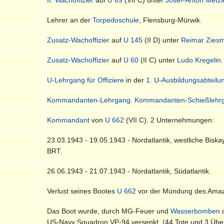
Lehrer an der
Torpedoschule
, Flensburg-Mürwik.
Zusatz-Wachoffizier
auf
U 145
(II D) unter
Reimar Zies
Zusatz-Wachoffizier
auf
U 60
(II C) unter
Ludo Kregelin
U-Lehrgang für Offiziere
in der
1. U-Ausbildungsabteilu
Kommandanten-Lehrgang
.
Kommandanten-Schießlehr
Kommandant
von
U 662
(VII C). 2 Unternehmungen:
23.03.1943 - 19.05.1943 - Nordatlantik, westliche Biskay
BRT.
26.06.1943 - 21.07.1943 - Nordatlantik, Südatlantik.
Verlust seines Bootes
U 662
vor der Mündung des Ama
Das Boot wurde, durch MG-Feuer und
Wasserbomben
US-Navy Squadron VP-94 versenkt. (44 Tote und 3 Übe