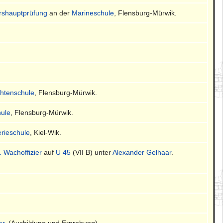
ershauptprüfung
an der
Marineschule
, Flensburg-Mürwik.
chtenschule
, Flensburg-Mürwik.
ule
, Flensburg-Mürwik.
lerieschule
, Kiel-Wik.
I. Wachoffizier
auf
U 45
(VII B) unter
Alexander Gelhaar
.
er
. (Ausbildung und Erprobung).