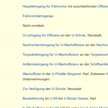
Hauptlehrgang für Fähnriche
mit anschließender
Offizi
Fähnrichslehrgänge
.
Nicht ermittelt.
U-Lehrgang für Offiziere
an der
U-Schule
, Neustadt.
Nachrichtenlehrgang für U-Wachoffiziere
an der
Nachri
Torpedolehrgang für U-Wachoffiziere
an der
Torpedosch
Artillerielehrgang für U-Wachoffiziere
an der
Schiffsartil
Wachoffizier
in der
U-Flottille Wegener
, Kiel. Zeitweise
I
Unternehmungen:
Zur Verfügung
der
U-Schule
, Neustadt.
Baubelehrung
für
U 69
bei
U-Boote Ostsee
, Kiel.
II. Wachoffizier
auf
U 69
(VII C) unter
Josef-Anton Metzl