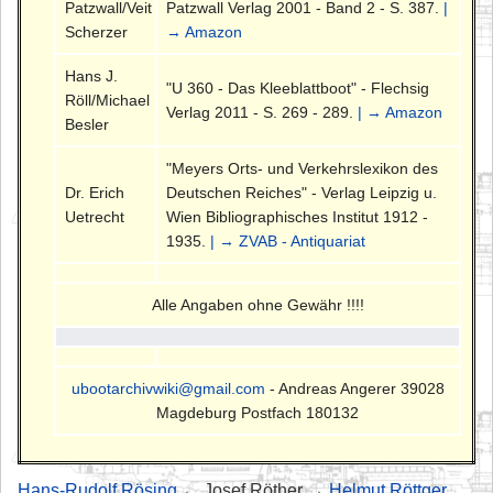
Patzwall/Veit
Patzwall Verlag 2001 - Band 2 - S. 387.
|
Scherzer
→ Amazon
Hans J.
"U 360 - Das Kleeblattboot" - Flechsig
Röll/Michael
Verlag 2011 - S. 269 - 289.
| → Amazon
Besler
"Meyers Orts- und Verkehrslexikon des
Dr. Erich
Deutschen Reiches" - Verlag Leipzig u.
Uetrecht
Wien Bibliographisches Institut 1912 -
1935.
| → ZVAB - Antiquariat
Alle Angaben ohne Gewähr !!!!
ubootarchivwiki@gmail.com
- Andreas Angerer 39028
Magdeburg Postfach 180132
Hans-Rudolf Rösing
← Josef Röther →
Helmut Röttger