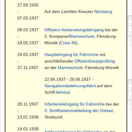
27.09.1935
-
Auf dem Leichten Kreuzer
Nürnberg
.
07.03.1937
08.03.1937
Offiziers-Vorbereitungslehrgang
bei der
-
2. Kompanie/
Marineschule
, Flensburg-
18.05.1937
Mürwik (
Crew 36
).
19.05.1937
Hauptlehrgang für Fähnriche
mit
-
anschließender
Offiziershauptprüfung
27.11.1937
an der
Marineschule
, Flensburg-Mürwik.
22.06.1937 - 29.06.1937 -
Navigationsbelehrungsfahrt
auf dem
Schiff
Admiral
.
28.11.1937
Infanterielehrgang für Fähnriche
bei der
-
II. Schiffsstammabteilung der Ostsee
,
13.01.1938
Stralsund.
14.01.1938
Artillerielehrgang für Fähnriche
an der