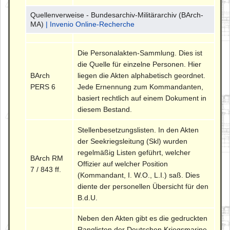
Quellenverweise - Bundesarchiv-Militärarchiv (BArch-
MA)
| Invenio Online-Recherche
Die Personalakten-Sammlung. Dies ist
die Quelle für einzelne Personen. Hier
BArch
liegen die Akten alphabetisch geordnet.
PERS 6
Jede Ernennung zum Kommandanten,
basiert rechtlich auf einem Dokument in
diesem Bestand.
Stellenbesetzungslisten. In den Akten
der Seekriegsleitung (Skl) wurden
regelmäßig Listen geführt, welcher
BArch RM
Offizier auf welcher Position
7 / 843 ff.
(Kommandant, I. W.O., L.I.) saß. Dies
diente der personellen Übersicht für den
B.d.U.
Neben den Akten gibt es die gedruckten
Ranglisten der Deutschen Kriegsmarine