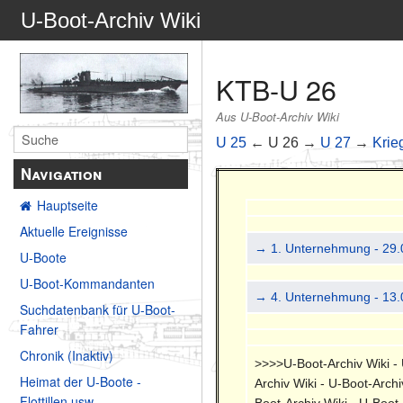
U-Boot-Archiv Wiki
KTB-U 26
Aus U-Boot-Archiv Wiki
U 25
← U 26 →
U 27
→
Krie
Navigation
Hauptseite
Aktuelle Ereignisse
→ 1. Unternehmung - 29.
U-Boote
U-Boot-Kommandanten
→ 4. Unternehmung - 13.
Suchdatenbank für U-Boot-
Fahrer
Chronik (Inaktiv)
>>>>U-Boot-Archiv Wiki - U
Heimat der U-Boote -
Archiv Wiki - U-Boot-Archi
Flottillen usw.
Boot-Archiv Wiki - U-Boot