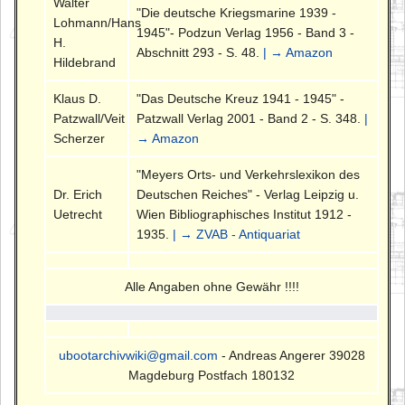
Walter
"Die deutsche Kriegsmarine 1939 -
Lohmann/Hans
1945"- Podzun Verlag 1956 - Band 3 -
H.
Abschnitt 293 - S. 48.
| → Amazon
Hildebrand
Klaus D.
"Das Deutsche Kreuz 1941 - 1945" -
Patzwall/Veit
Patzwall Verlag 2001 - Band 2 - S. 348.
|
Scherzer
→ Amazon
"Meyers Orts- und Verkehrslexikon des
Dr. Erich
Deutschen Reiches" - Verlag Leipzig u.
Uetrecht
Wien Bibliographisches Institut 1912 -
1935.
| → ZVAB - Antiquariat
Alle Angaben ohne Gewähr !!!!
ubootarchivwiki@gmail.com
- Andreas Angerer 39028
Magdeburg Postfach 180132