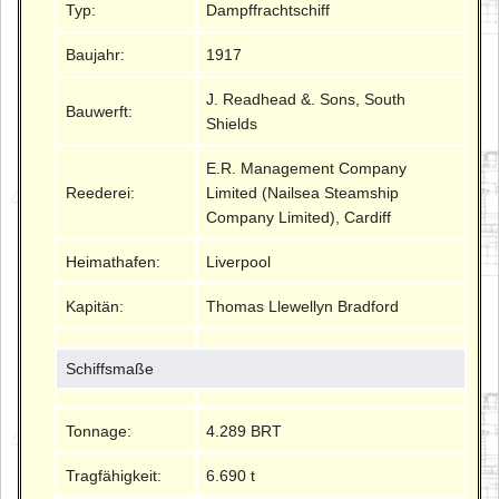
Typ:
Dampffrachtschiff
Baujahr:
1917
J. Readhead &. Sons, South
Bauwerft:
Shields
E.R. Management Company
Reederei:
Limited (Nailsea Steamship
Company Limited), Cardiff
Heimathafen:
Liverpool
Kapitän:
Thomas Llewellyn Bradford
Schiffsmaße
Tonnage:
4.289 BRT
Tragfähigkeit:
6.690 t