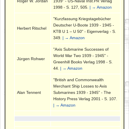
Roger W. Jordan
1939" - US-Naval Inst.PR Verlag
1998 - S. 127, 505.
| → Amazon
"Kurzfassung Kriegstagebücher
Deutscher U-Boote 1939 - 1945 -
Herbert Ritschel
KTB U 1 – U 50" - Eigenverlag - S.
349.
| → Amazon
"Axis Submarine Successes of
World War Two 1939 - 1945" -
Jürgen Rohwer
Greenhill Books Verlag 1998 - S.
44.
| → Amazon
"British and Commonwealth
Merchant Ship Losses to Axis
Alan Tennent
Submarines 1939 - 1945" - The
History Press Verlag 2001 - S. 107.
| → Amazon