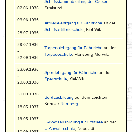
-
Schiffsstammabteilung der Ostsee
,
02.06.1936
Stralsund.
03.06.1936
Artillerielehrgang für Fähnriche
an der
-
Schiffsartillerieschule
, Kiel-Wik .
28.07.1936
29.07.1936
Torpedolehrgang für Fähnriche
an der
-
Torpedoschule
, Flensburg-Mürwik.
22.09.1936
23.09.1936
Sperrlehrgang für Fähnriche
an der
-
Sperrschule
, Kiel-Wik.
29.09.1936
30.09.1936
Bordausbildung
auf dem Leichten
-
Kreuzer
Nürnberg
.
18.05.1937
19.05.1937
U-Bootsausbildung für Offiziere
an der
-
U-Abwehrschule
, Neustadt.
30.09.1937