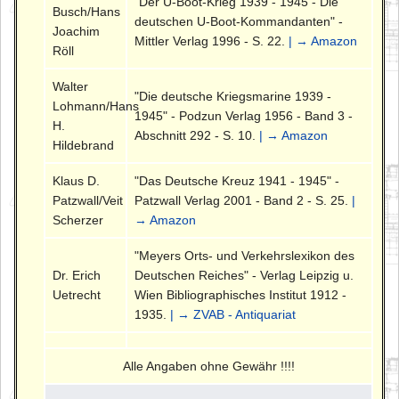
"Der U-Boot-Krieg 1939 - 1945 - Die
Busch/Hans
deutschen U-Boot-Kommandanten" -
Joachim
Mittler Verlag 1996 - S. 22.
| → Amazon
Röll
Walter
"Die deutsche Kriegsmarine 1939 -
Lohmann/Hans
1945" - Podzun Verlag 1956 - Band 3 -
H.
Abschnitt 292 - S. 10.
| → Amazon
Hildebrand
Klaus D.
"Das Deutsche Kreuz 1941 - 1945" -
Patzwall/Veit
Patzwall Verlag 2001 - Band 2 - S. 25.
|
Scherzer
→ Amazon
"Meyers Orts- und Verkehrslexikon des
Dr. Erich
Deutschen Reiches" - Verlag Leipzig u.
Uetrecht
Wien Bibliographisches Institut 1912 -
1935.
| → ZVAB - Antiquariat
Alle Angaben ohne Gewähr !!!!