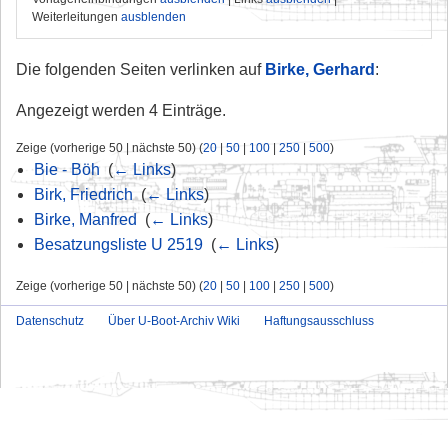
Weiterleitungen
ausblenden
Die folgenden Seiten verlinken auf
Birke, Gerhard
:
Angezeigt werden 4 Einträge.
Zeige (vorherige 50 | nächste 50) (
20
|
50
|
100
|
250
|
500
)
Bie - Böh
‎
(
← Links
)
Birk, Friedrich
‎
(
← Links
)
Birke, Manfred
‎
(
← Links
)
Besatzungsliste U 2519
‎
(
← Links
)
Zeige (vorherige 50 | nächste 50) (
20
|
50
|
100
|
250
|
500
)
Datenschutz
Über U-Boot-Archiv Wiki
Haftungsausschluss