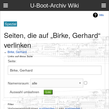
U-Boot-Archiv Wiki
Hilfe
Spezial
Seiten, die auf „Birke, Gerhard“
verlinken
←
Birke, Gerhard
Links auf diese Seite
Seite:
Namensraum:
Auswahl umkehren
Filter
Vorlageneinbindungen
ausblenden
| Links
ausblenden
|