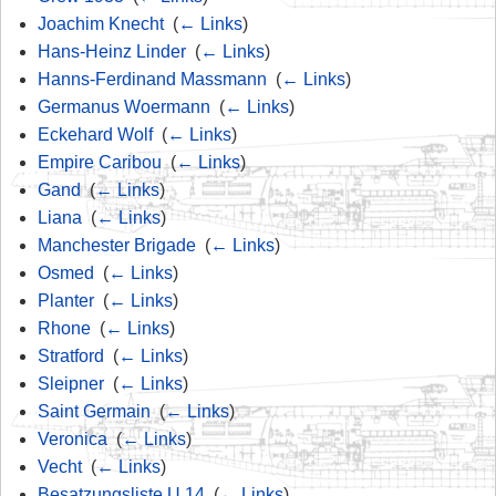
Joachim Knecht
‎
(
← Links
)
Hans-Heinz Linder
‎
(
← Links
)
Hanns-Ferdinand Massmann
‎
(
← Links
)
Germanus Woermann
‎
(
← Links
)
Eckehard Wolf
‎
(
← Links
)
Empire Caribou
‎
(
← Links
)
Gand
‎
(
← Links
)
Liana
‎
(
← Links
)
Manchester Brigade
‎
(
← Links
)
Osmed
‎
(
← Links
)
Planter
‎
(
← Links
)
Rhone
‎
(
← Links
)
Stratford
‎
(
← Links
)
Sleipner
‎
(
← Links
)
Saint Germain
‎
(
← Links
)
Veronica
‎
(
← Links
)
Vecht
‎
(
← Links
)
Besatzungsliste U 14
‎
(
← Links
)