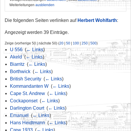
Weiterleitungen
ausblenden
Die folgenden Seiten verlinken auf
Herbert Wohlfarth
:
Angezeigt werden 39 Einträge.
Zeige (vorherige 50 | nächste 50) (
20
|
50
|
100
|
250
|
500
)
U 556
‎
(
← Links
)
Akeld
‎
(
← Links
)
Biarritz
‎
(
← Links
)
Borthwick
‎
(
← Links
)
British Security
‎
(
← Links
)
Kommandanten W
‎
(
← Links
)
Cape St. Andrew
‎
(
← Links
)
Cockaponset
‎
(
← Links
)
Darlington Court
‎
(
← Links
)
Emanuel
‎
(
← Links
)
Hans Heidtmann
‎
(
← Links
)
Crew 1933
‎
(
← Links
)