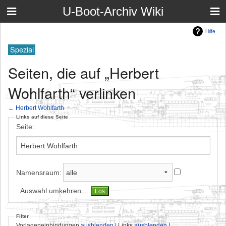
U-Boot-Archiv Wiki
Hilfe
Spezial
Seiten, die auf „Herbert
Wohlfarth“ verlinken
←
Herbert Wohlfarth
Links auf diese Seite
Seite:
Namensraum:
Auswahl umkehren
Filter
Vorlageneinbindungen
ausblenden
| Links
ausblenden
|