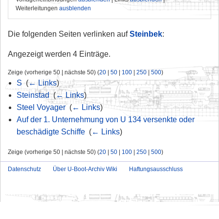
Weiterleitungen
ausblenden
Die folgenden Seiten verlinken auf
Steinbek
:
Angezeigt werden 4 Einträge.
Zeige (vorherige 50 | nächste 50) (
20
|
50
|
100
|
250
|
500
)
S
‎
(
← Links
)
Steinstad
‎
(
← Links
)
Steel Voyager
‎
(
← Links
)
Auf der 1. Unternehmung von U 134 versenkte oder
beschädigte Schiffe
‎
(
← Links
)
Zeige (vorherige 50 | nächste 50) (
20
|
50
|
100
|
250
|
500
)
Datenschutz
Über U-Boot-Archiv Wiki
Haftungsausschluss