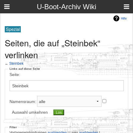
U-Boot-Archiv Wiki
Hilfe
Spezial
Seiten, die auf „Steinbek“
verlinken
←
Steinbek
Links auf diese Seite
Seite:
Namensraum:
Auswahl umkehren
Filter
Vorlageneinbindungen
ausblenden
| Links
ausblenden
|