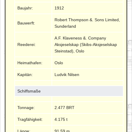
Baujahr:
1912
Robert Thompson &. Sons Limited,
Bauwerft:
Sunderland
A.F. Klaveness &. Company
Reederei:
Aksjeselskap (Skibs-Aksjeselskap
Steinstad), Oslo
Heimathafen:
Oslo
Kapitän:
Ludvik Nilsen
Schiffsmaße
Tonnage:
2.477 BRT
Tragfähigkeit:
4.175 t
Länge:
91.59 m