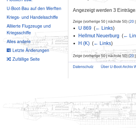
U-Boot-Bau auf den Werften
Angezeigt werden 3 Einträge
Kriegs- und Handelsschiffe
Zeige (vorherige 50 | nächste 50) (
20
Alliierte Flugzeuge und
U 869
‎
(
← Links
)
Kriegsschiffe
Hellmut Neuerburg
‎
(
← Lin
Alles andere
H (K)
‎
(
← Links
)
Letzte Änderungen
Zeige (vorherige 50 | nächste 50) (
20
Zufällige Seite
Datenschutz
Über U-Boot-Archiv W