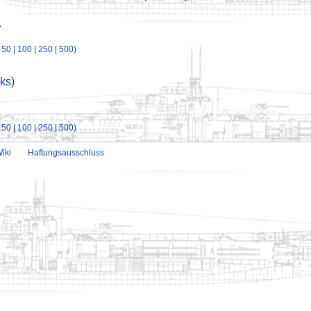
.
|
50
|
100
|
250
|
500
)
ks
)
|
50
|
100
|
250
|
500
)
iki
Haftungsausschluss