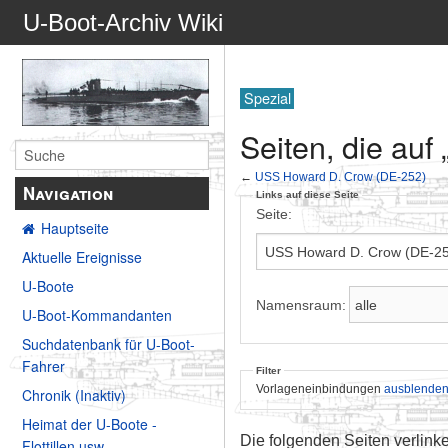
U-Boot-Archiv Wiki
Spezial
Seiten, die au
←
USS Howard D. Crow (DE-252)
Navigation
Links auf diese Seite
Seite:
Hauptseite
Aktuelle Ereignisse
U-Boote
Namensraum:
U-Boot-Kommandanten
Suchdatenbank für U-Boot-
Fahrer
Filter
Vorlageneinbindungen
ausblende
Chronik (Inaktiv)
Heimat der U-Boote -
Die folgenden Seiten verlink
Flottillen usw.