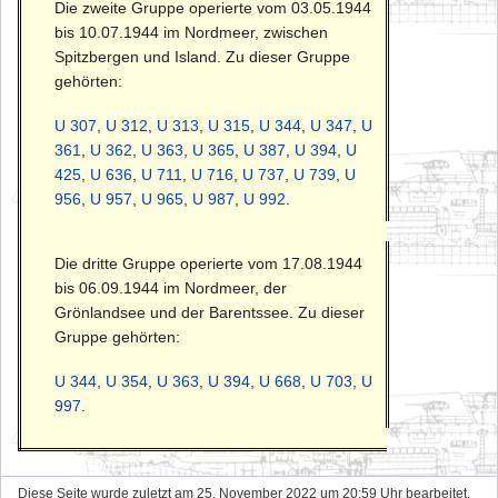
Die zweite Gruppe operierte vom 03.05.1944
bis 10.07.1944 im Nordmeer, zwischen
Spitzbergen und Island. Zu dieser Gruppe
gehörten:
U 307
,
U 312
,
U 313
,
U 315
,
U 344
,
U 347
,
U
361
,
U 362
,
U 363
,
U 365
,
U 387
,
U 394
,
U
425
,
U 636
,
U 711
,
U 716
,
U 737
,
U 739
,
U
956
,
U 957
,
U 965
,
U 987
,
U 992
.
Die dritte Gruppe operierte vom 17.08.1944
bis 06.09.1944 im Nordmeer, der
Grönlandsee und der Barentssee. Zu dieser
Gruppe gehörten:
U 344
,
U 354
,
U 363
,
U 394
,
U 668
,
U 703
,
U
997
.
Diese Seite wurde zuletzt am 25. November 2022 um 20:59 Uhr bearbeitet.