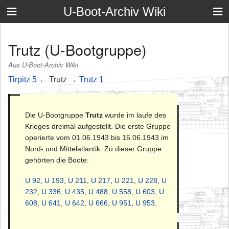
U-Boot-Archiv Wiki
Trutz (U-Bootgruppe)
Aus U-Boot-Archiv Wiki
Tirpitz 5
← Trutz →
Trutz 1
Die U-Bootgruppe
Trutz
wurde im laufe des
Krieges dreimal aufgestellt. Die erste Gruppe
operierte vom 01.06.1943 bis 16.06.1943 im
Nord- und Mittelatlantik. Zu dieser Gruppe
gehörten die Boote:
U 92
,
U 193
,
U 211
,
U 217
,
U 221
,
U 228
,
U
232
,
U 336
,
U 435
,
U 488
,
U 558
,
U 603
,
U
608
,
U 641
,
U 642
,
U 666
,
U 951
,
U 953
.