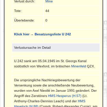
Verlust durch:
Mine
Tote:
44
Überlebende:
0
Klick hier → Besatzungsliste U 242
Verlustursache im Detail
U 242 sank am 05.04.1945 im St. Georgs Kanal
südöstlich von Wexford, im britischen
Minenfeld
QZX.
Die ursprüngliche Nachkriegsbewertung der
Versenkung sowie die anschließende Neubewertung,
wurden von Axel Niestlé im Januar 1991 geändert. Der
Angriff des Zerstörers
HMS Hesperus (H.57)
(Lt.
Anthony-Charles-Denniss Leach) und der
HMS
Havelock (H.88)
(Comdr. Robert-Alexander Currie), am