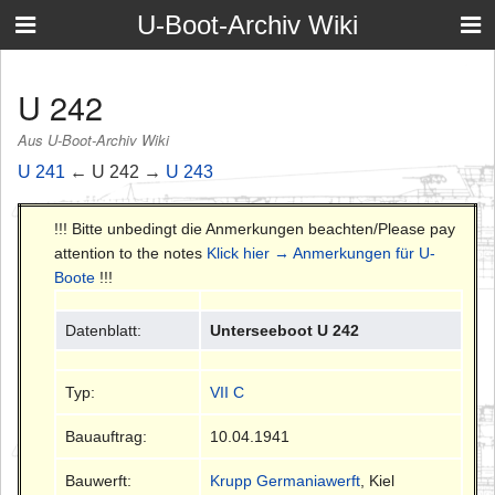
U-Boot-Archiv Wiki
U 242
Aus U-Boot-Archiv Wiki
U 241
← U 242 →
U 243
!!! Bitte unbedingt die Anmerkungen beachten/Please pay
attention to the notes
Klick hier → Anmerkungen für U-
Boote
!!!
Datenblatt:
Unterseeboot U 242
Typ:
VII C
Bauauftrag:
10.04.1941
Bauwerft:
Krupp Germaniawerft
, Kiel